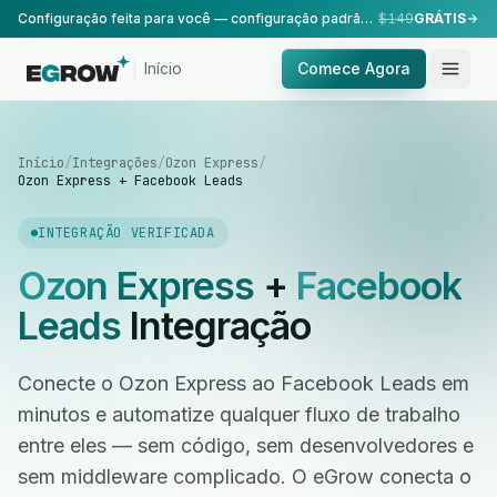
Configuração feita para você — configuração padrão, realizada pela nossa equipe.
$149
GRÁTIS
Início
Comece Agora
Início
/
Integrações
/
Ozon Express
/
Ozon Express + Facebook Leads
INTEGRAÇÃO VERIFICADA
Ozon Express
+
Facebook
Leads
Integração
Conecte o Ozon Express ao Facebook Leads em
minutos e automatize qualquer fluxo de trabalho
entre eles — sem código, sem desenvolvedores e
sem middleware complicado. O eGrow conecta o