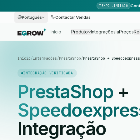
Conf
TEMPO LIMITADO
Português
Contactar Vendas
Início
Produto
Integrações
Ia
Preços
Re
Início
/
Integrações
/
PrestaShop
/
PrestaShop + Speedoexpress
INTEGRAÇÃO VERIFICADA
PrestaShop
+
Speedoexpres
Integração