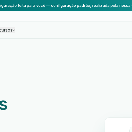
iguração feita para você — configuração padrão, realizada pela nossa 
cursos
s