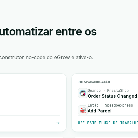
utomatizar entre os
construtor no-code do eGrow e ative-o.
⚡
DISPARADOR
→
AÇÃO
Quando · PrestaShop
Order Status Changed
Então · Speedoexpress
Add Parcel
USE ESTE FLUXO DE TRABALH