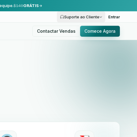
equipe.
$149
GRÁTIS
Suporte ao Cliente
Entrar
Contactar Vendas
Comece Agora