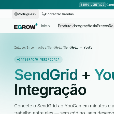
Conf
TEMPO LIMITADO
Português
Contactar Vendas
Início
Produto
Integrações
Ia
Preços
Re
Início
/
Integrações
/
SendGrid
/
SendGrid + YouCan
INTEGRAÇÃO VERIFICADA
SendGrid
+
Yo
Integração
Conecte o SendGrid ao YouCan em minutos e a
trabalho entre eles — sem código, sem desen