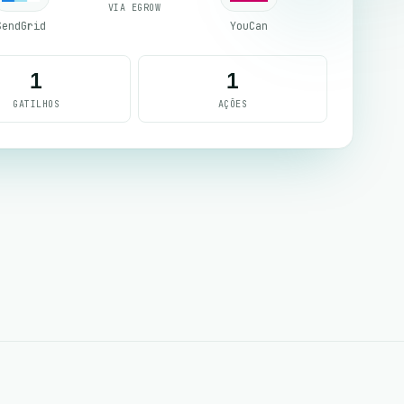
VIA EGROW
SendGrid
YouCan
1
1
GATILHOS
AÇÕES