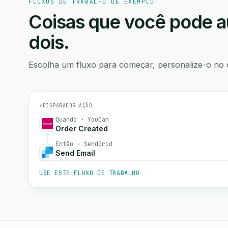
FLUXOS DE TRABALHO DE EXEMPLO
Coisas que você pode a
dois.
Escolha um fluxo para começar, personalize-o no 
⚡
DISPARADOR
→
AÇÃO
Quando · YouCan
Order Created
Então · SendGrid
Send Email
USE ESTE FLUXO DE TRABALHO