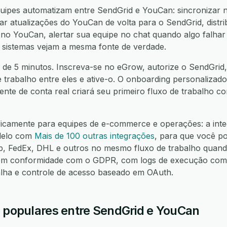
uipes automatizam entre SendGrid e YouCan: sincronizar n
r atualizações do YouCan de volta para o SendGrid, distr
no YouCan, alertar sua equipe no chat quando algo falhar 
 sistemas vejam a mesma fonte de verdade.
 de 5 minutos. Inscreva-se no eGrow, autorize o SendGrid
e trabalho entre eles e ative-o. O onboarding personalizado
nte de conta real criará seu primeiro fluxo de trabalho 
ficamente para equipes de e-commerce e operações: a int
lelo com
Mais de 100 outras integrações
, para que você p
FedEx, DHL e outros no mesmo fluxo de trabalho quando
m conformidade com o GDPR, com logs de execução compl
alha e controle de acesso baseado em OAuth.
o populares entre SendGrid e YouCan