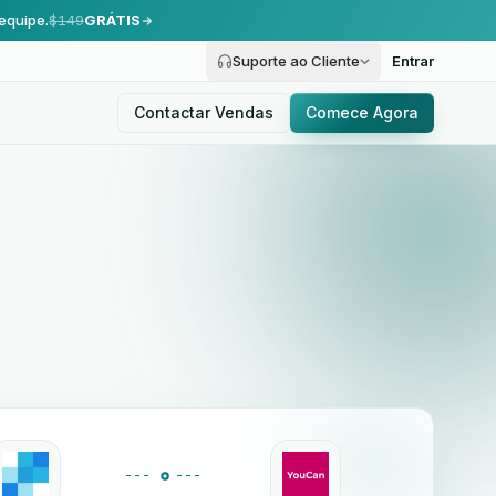
equipe.
$149
GRÁTIS
Suporte ao Cliente
Entrar
Contactar Vendas
Comece Agora