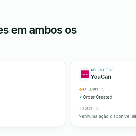
ões em ambos os
APLICATIVO
YouCan
GATILHOS
· 1
Order Created
AÇÕES
· 0
Nenhuma ação disponível ai