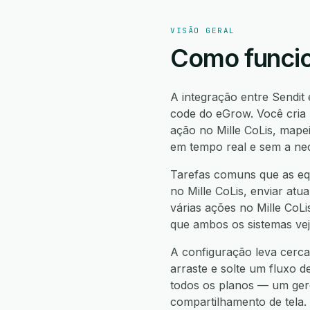
VISÃO GERAL
Como funcion
A integração entre Sendit 
code do eGrow. Você cria 
ação no Mille CoLis, mape
em tempo real e sem a ne
Tarefas comuns que as equ
no Mille CoLis, enviar atu
várias ações no Mille CoLi
que ambos os sistemas ve
A configuração leva cerca 
arraste e solte um fluxo d
todos os planos — um gere
compartilhamento de tela.