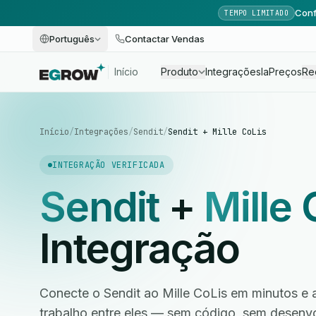
Conf
TEMPO LIMITADO
Português
Contactar Vendas
Início
Produto
Integrações
Ia
Preços
Re
Início
/
Integrações
/
Sendit
/
Sendit + Mille CoLis
INTEGRAÇÃO VERIFICADA
Sendit
+
Mille 
Integração
Conecte o Sendit ao Mille CoLis em minutos e 
trabalho entre eles — sem código, sem desen