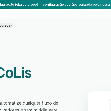
iguração feita para você — configuração padrão, realizada pela nossa 
cursos
CoLis
automatize qualquer fluxo de
volvedores e sem middleware