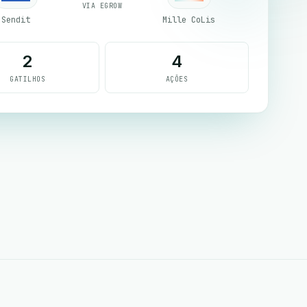
VIA EGROW
Sendit
Mille CoLis
2
4
GATILHOS
AÇÕES