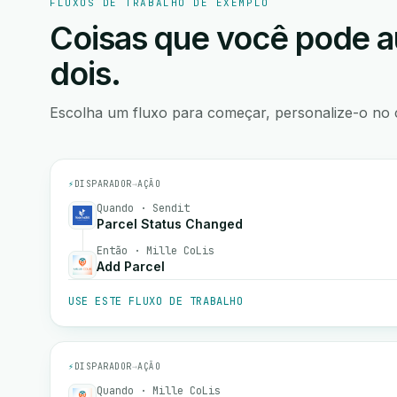
FLUXOS DE TRABALHO DE EXEMPLO
Coisas que você pode a
dois.
Escolha um fluxo para começar, personalize-o no 
⚡
DISPARADOR
→
AÇÃO
Quando · Sendit
Parcel Status Changed
Então · Mille CoLis
Add Parcel
USE ESTE FLUXO DE TRABALHO
⚡
DISPARADOR
→
AÇÃO
Quando · Mille CoLis