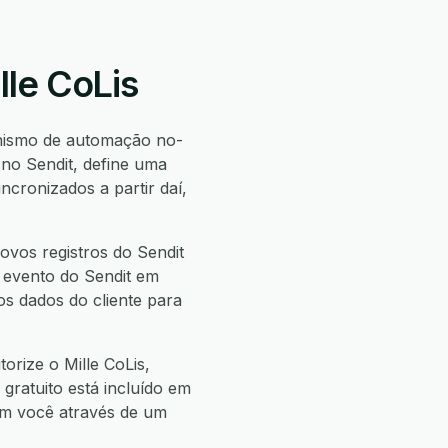
lle CoLis
nismo de automação no-
no Sendit, define uma
cronizados a partir daí,
ovos registros do Sendit
um evento do Sendit em
 os dados do cliente para
orize o Mille CoLis,
 gratuito está incluído em
com você através de um