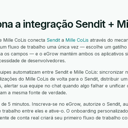
a a integração Sendit + Mi
e Mille CoLis conecta
Sendit
a
Mille CoLis
através do meca
um fluxo de trabalho uma única vez — escolhe um gatilho 
ia os campos — e o eGrow mantém ambos os aplicativos sin
cessidade de desenvolvedores.
ipes automatizam entre Sendit e Mille CoLis: sincronizar n
alizações do Mille CoLis de volta para o Sendit, distribuir 
s, alertar sua equipe no chat quando algo falhar e unificar
jam a mesma fonte de verdade.
de 5 minutos. Inscreva-se no eGrow, autorize o Sendit, aut
e trabalho entre eles e ative-o. O onboarding personalizado
nte de conta real criará seu primeiro fluxo de trabalho 