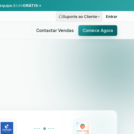
equipe.
$149
GRÁTIS
Suporte ao Cliente
Entrar
Contactar Vendas
Comece Agora