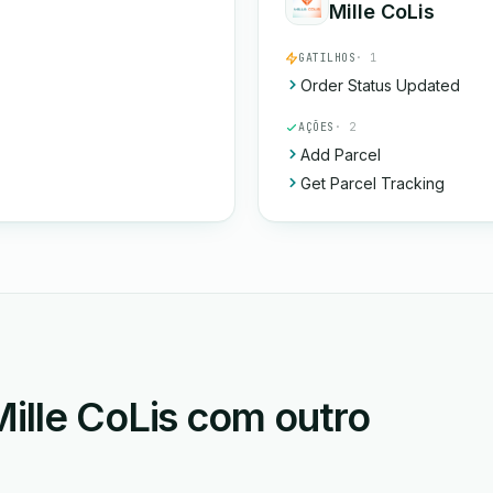
Mille CoLis
GATILHOS
· 1
Order Status Updated
AÇÕES
· 2
Add Parcel
Get Parcel Tracking
ille CoLis com outro