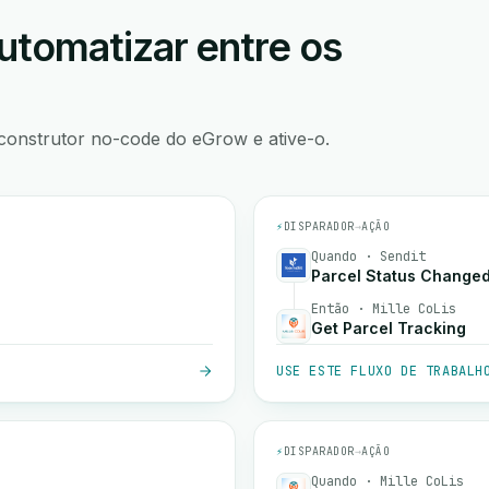
utomatizar entre os
construtor no-code do eGrow e ative-o.
⚡
DISPARADOR
→
AÇÃO
Quando · Sendit
Parcel Status Change
Então · Mille CoLis
Get Parcel Tracking
USE ESTE FLUXO DE TRABALH
⚡
DISPARADOR
→
AÇÃO
Quando · Mille CoLis