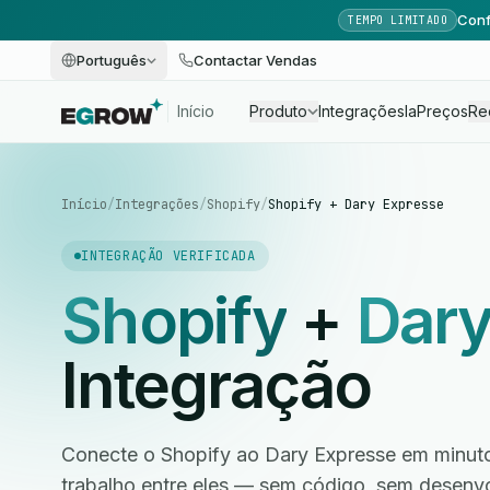
Conf
TEMPO LIMITADO
Português
Contactar Vendas
Início
Produto
Integrações
Ia
Preços
Re
Início
/
Integrações
/
Shopify
/
Shopify + Dary Expresse
INTEGRAÇÃO VERIFICADA
Shopify
+
Dary
Integração
Conecte o Shopify ao Dary Expresse em minuto
trabalho entre eles — sem código, sem desen