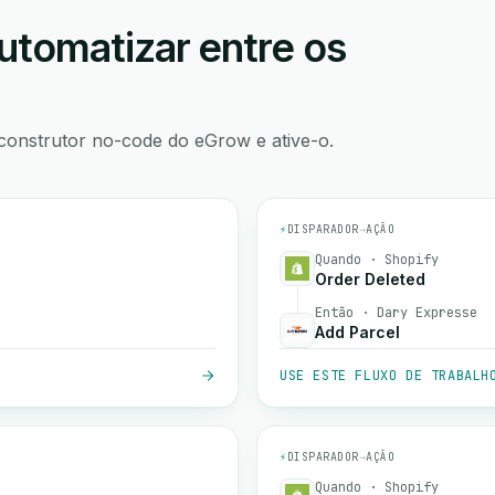
utomatizar entre os
construtor no-code do eGrow e ative-o.
⚡
DISPARADOR
→
AÇÃO
Quando · Shopify
Order Deleted
Então · Dary Expresse
Add Parcel
USE ESTE FLUXO DE TRABALH
⚡
DISPARADOR
→
AÇÃO
Quando · Shopify