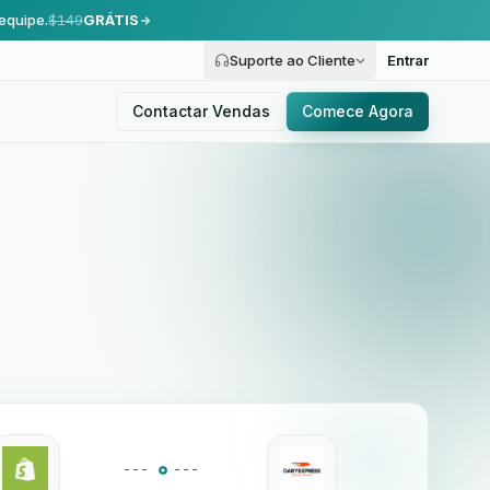
equipe.
$149
GRÁTIS
Suporte ao Cliente
Entrar
Contactar Vendas
Comece Agora