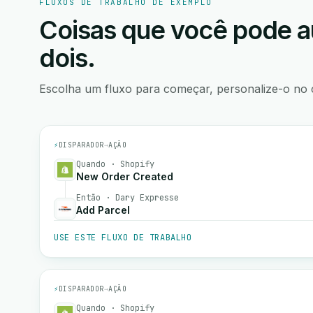
FLUXOS DE TRABALHO DE EXEMPLO
Coisas que você pode a
dois.
Escolha um fluxo para começar, personalize-o no 
⚡
DISPARADOR
→
AÇÃO
Quando · Shopify
New Order Created
Então · Dary Expresse
Add Parcel
USE ESTE FLUXO DE TRABALHO
⚡
DISPARADOR
→
AÇÃO
Quando · Shopify