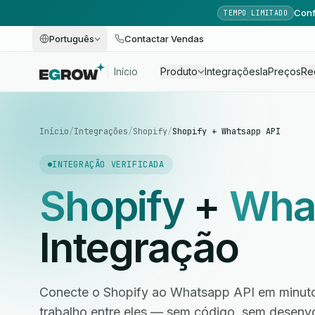
Conf
TEMPO LIMITADO
Português
Contactar Vendas
Início
Produto
Integrações
Ia
Preços
Re
Início
/
Integrações
/
Shopify
/
Shopify + Whatsapp API
INTEGRAÇÃO VERIFICADA
Shopify
+
Wha
Integração
Conecte o Shopify ao Whatsapp API em minutos
trabalho entre eles — sem código, sem desen