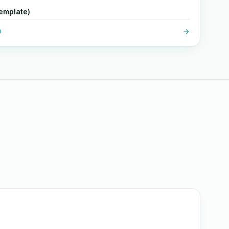
emplate)
O