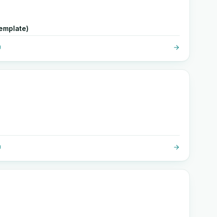
emplate)
O
O