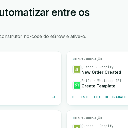
utomatizar entre os
construtor no-code do eGrow e ative-o.
⚡
DISPARADOR
→
AÇÃO
Quando · Shopify
New Order Created
Então · Whatsapp API
Create Template
USE ESTE FLUXO DE TRABALH
⚡
DISPARADOR
→
AÇÃO
Quando · Shopify