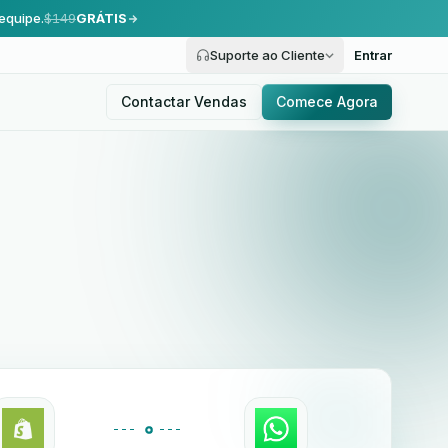
equipe.
$149
GRÁTIS
Suporte ao Cliente
Entrar
Contactar Vendas
Comece Agora