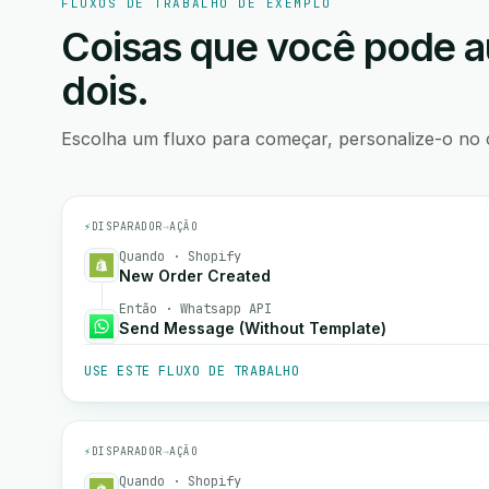
FLUXOS DE TRABALHO DE EXEMPLO
Coisas que você pode a
dois.
Escolha um fluxo para começar, personalize-o no 
⚡
DISPARADOR
→
AÇÃO
Quando · Shopify
New Order Created
Então · Whatsapp API
Send Message (Without Template)
USE ESTE FLUXO DE TRABALHO
⚡
DISPARADOR
→
AÇÃO
Quando · Shopify