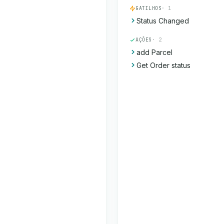
GATILHOS
· 1
Status Changed
AÇÕES
· 2
add Parcel
Get Order status