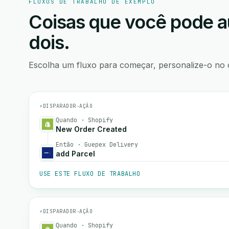
FLUXOS DE TRABALHO DE EXEMPLO
Coisas que você pode a
dois.
Escolha um fluxo para começar, personalize-o no 
⚡
DISPARADOR
→
AÇÃO
Quando · Shopify
New Order Created
Então · Guepex Delivery
add Parcel
USE ESTE FLUXO DE TRABALHO
⚡
DISPARADOR
→
AÇÃO
Quando · Shopify