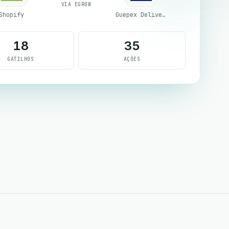
VIA EGROW
Shopify
Guepex Delivery
18
35
GATILHOS
AÇÕES