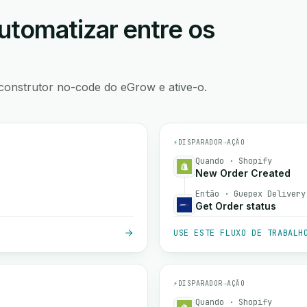
utomatizar entre os
construtor no-code do eGrow e ative-o.
⚡
DISPARADOR
→
AÇÃO
Quando · Shopify
New Order Created
Então · Guepex Delivery
Get Order status
USE ESTE FLUXO DE TRABALH
⚡
DISPARADOR
→
AÇÃO
Quando · Shopify