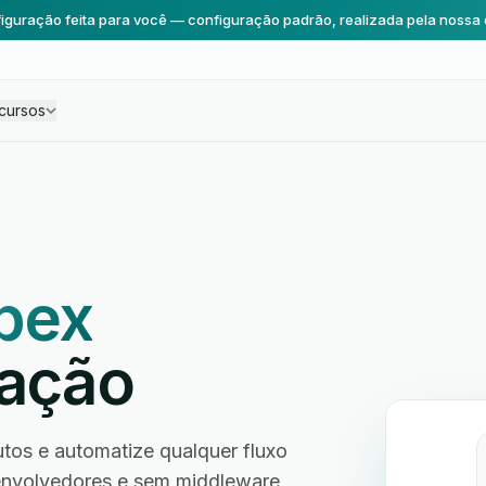
iguração feita para você — configuração padrão, realizada pela nossa 
cursos
pex
ração
tos e automatize qualquer fluxo
envolvedores e sem middleware