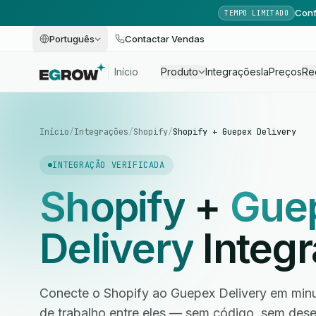
Conf
TEMPO LIMITADO
Português
Contactar Vendas
Início
Produto
Integrações
Ia
Preços
Re
Início
/
Integrações
/
Shopify
/
Shopify + Guepex Delivery
INTEGRAÇÃO VERIFICADA
Shopify
+
Gue
Delivery
Integ
Conecte o Shopify ao Guepex Delivery em minu
de trabalho entre eles — sem código, sem des