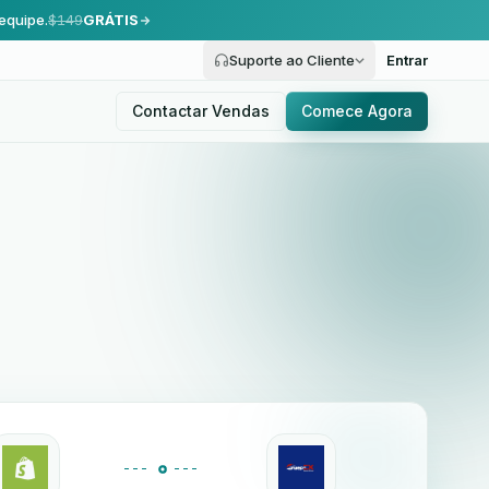
equipe.
$149
GRÁTIS
Suporte ao Cliente
Entrar
Contactar Vendas
Comece Agora