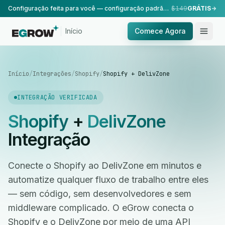
Configuração feita para você — configuração padrão, realizada pela nossa equipe.
$149
GRÁTIS
Início
Comece Agora
Início
/
Integrações
/
Shopify
/
Shopify + DelivZone
INTEGRAÇÃO VERIFICADA
Shopify
+
DelivZone
Integração
Conecte o Shopify ao DelivZone em minutos e
automatize qualquer fluxo de trabalho entre eles
— sem código, sem desenvolvedores e sem
middleware complicado. O eGrow conecta o
Shopify e o DelivZone por meio de uma API