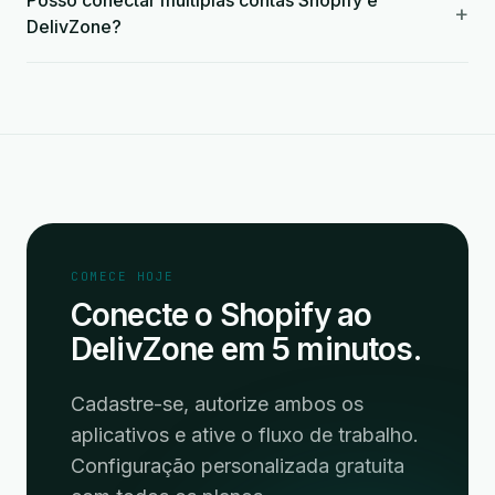
Posso conectar múltiplas contas Shopify e
+
DelivZone?
COMECE HOJE
Conecte o Shopify ao
DelivZone em 5 minutos.
Cadastre-se, autorize ambos os
aplicativos e ative o fluxo de trabalho.
Configuração personalizada gratuita