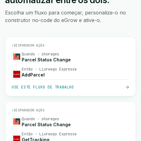
automatizar entre os dois.
Escolha um fluxo para começar, personalize-o no
construtor no-code do eGrow e ative-o.
⚡
DISPARADOR
→
AÇÃO
Quando · shorages
Parcel Status Change
Então · Livreego Expresse
AddParcel
USE ESTE FLUXO DE TRABALHO
⚡
DISPARADOR
→
AÇÃO
Quando · shorages
Parcel Status Change
Então · Livreego Expresse
GetTracking