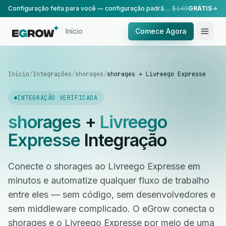
Configuração feita para você — configuração padrão, realizada pela nossa equipe.
$149
GRÁTIS
Início
Comece Agora
Início
/
Integrações
/
shorages
/
shorages + Livreego Expresse
INTEGRAÇÃO VERIFICADA
shorages
+
Livreego
Expresse
Integração
Conecte o shorages ao Livreego Expresse em
minutos e automatize qualquer fluxo de trabalho
entre eles — sem código, sem desenvolvedores e
sem middleware complicado. O eGrow conecta o
shorages e o Livreego Expresse por meio de uma