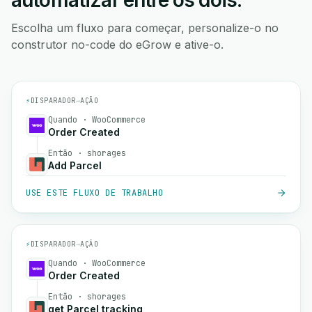
automatizar entre os dois.
Escolha um fluxo para começar, personalize-o no
construtor no-code do eGrow e ative-o.
⚡
DISPARADOR
→
AÇÃO
Quando · WooCommerce
Order Created
Então · shorages
Add Parcel
USE ESTE FLUXO DE TRABALHO
⚡
DISPARADOR
→
AÇÃO
Quando · WooCommerce
Order Created
Então · shorages
get Parcel tracking