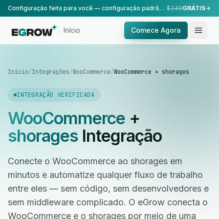
Configuração feita para você — configuração padrão, realizada pela nossa equipe.
$149
GRÁTIS
Início
Comece Agora
Início
/
Integrações
/
WooCommerce
/
WooCommerce + shorages
INTEGRAÇÃO VERIFICADA
WooCommerce
+
shorages
Integração
Conecte o WooCommerce ao shorages em
minutos e automatize qualquer fluxo de trabalho
entre eles — sem código, sem desenvolvedores e
sem middleware complicado. O eGrow conecta o
WooCommerce e o shorages por meio de uma