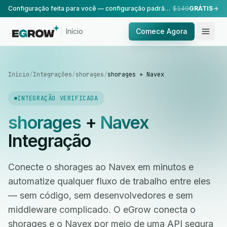
Configuração feita para você — configuração padrão, realizada pela nossa equipe.
$149
GRÁTIS
Início
Comece Agora
Início
/
Integrações
/
shorages
/
shorages + Navex
INTEGRAÇÃO VERIFICADA
shorages
+
Navex
Integração
Conecte o shorages ao Navex em minutos e
automatize qualquer fluxo de trabalho entre eles
— sem código, sem desenvolvedores e sem
middleware complicado. O eGrow conecta o
shorages e o Navex por meio de uma API segura