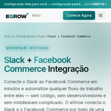
Configuração feita para você — configuração padrão, realizada pela nossa equipe.
$149
GRÁTIS
Início
Comece Agora
Início
/
Integrações
/
Slack
/
Slack + Facebook Commerce
INTEGRAÇÃO VERIFICADA
Slack
+
Facebook
Commerce
Integração
Conecte o Slack ao Facebook Commerce em
minutos e automatize qualquer fluxo de trabalho
entre eles — sem código, sem desenvolvedores e
sem middleware complicado. O eGrow conecta o
Slack e o Facebook Commerce por meio de uma