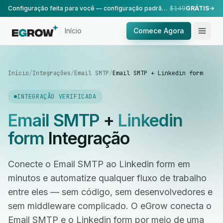
Configuração feita para você — configuração padrão, realizada pela nossa equipe.
$149
GRÁTIS
Início
Comece Agora
Início
/
Integrações
/
Email SMTP
/
Email SMTP + Linkedin form
INTEGRAÇÃO VERIFICADA
Email SMTP
+
Linkedin
form
Integração
Conecte o Email SMTP ao Linkedin form em
minutos e automatize qualquer fluxo de trabalho
entre eles — sem código, sem desenvolvedores e
sem middleware complicado. O eGrow conecta o
Email SMTP e o Linkedin form por meio de uma