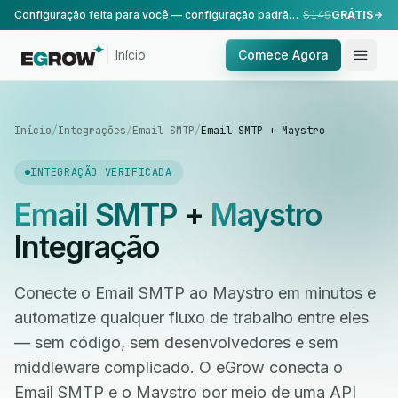
Configuração feita para você — configuração padrão, realizada pela nossa equipe.
$149
GRÁTIS
Início
Comece Agora
Início
/
Integrações
/
Email SMTP
/
Email SMTP + Maystro
INTEGRAÇÃO VERIFICADA
Email SMTP
+
Maystro
Integração
Conecte o Email SMTP ao Maystro em minutos e
automatize qualquer fluxo de trabalho entre eles
— sem código, sem desenvolvedores e sem
middleware complicado. O eGrow conecta o
Email SMTP e o Maystro por meio de uma API