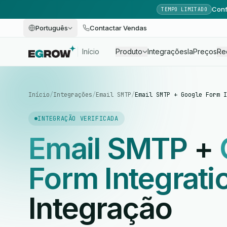
Conf
TEMPO LIMITADO
Português
Contactar Vendas
Início
Produto
Integrações
Ia
Preços
Re
Início
/
Integrações
/
Email SMTP
/
Email SMTP + Google Form I
INTEGRAÇÃO VERIFICADA
Email SMTP
+
Form Integrati
Integração