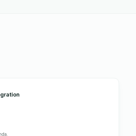
gration
nda.