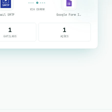
VIA EGROW
mail SMTP
Google Form Integration
1
1
GATILHOS
AÇÕES