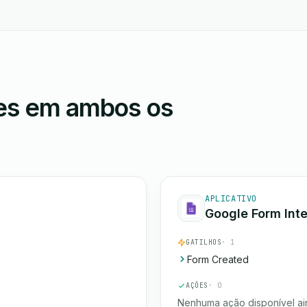
ões em ambos os
APLICATIVO
Google Form Inte
GATILHOS
· 1
Form Created
AÇÕES
· 0
Nenhuma ação disponível ai