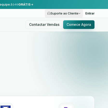
equipe.
$149
GRÁTIS
Suporte ao Cliente
Entrar
Contactar Vendas
Comece Agora