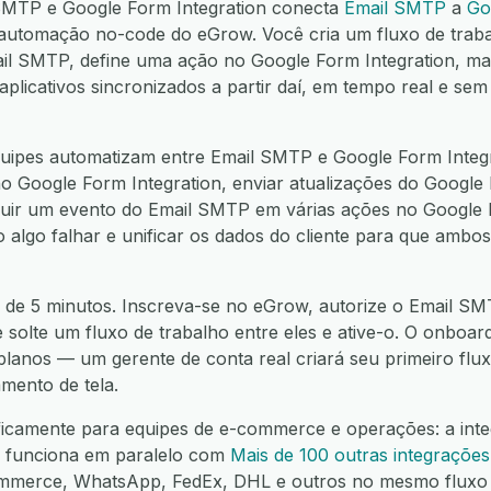
 SMTP e Google Form Integration conecta
Email SMTP
a
Go
automação no-code do eGrow. Você cria um fluxo de trab
ail SMTP, define uma ação no Google Form Integration, m
icativos sincronizados a partir daí, em tempo real e sem
uipes automatizam entre Email SMTP e Google Form Integr
o Google Form Integration, enviar atualizações do Google 
buir um evento do Email SMTP em várias ações no Google F
 algo falhar e unificar os dados do cliente para que ambos
 de 5 minutos. Inscreva-se no eGrow, autorize o Email SM
e solte um fluxo de trabalho entre eles e ative-o. O onboar
 planos — um gerente de conta real criará seu primeiro fl
mento de tela.
ificamente para equipes de e-commerce e operações: a int
n funciona em paralelo com
Mais de 100 outras integrações
mmerce, WhatsApp, FedEx, DHL e outros no mesmo fluxo 