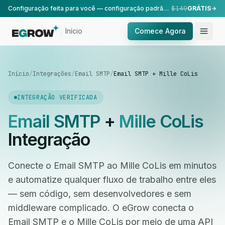
Configuração feita para você — configuração padrão, realizada pela nossa equipe.
$149
GRÁTIS
Início
Comece Agora
Início
/
Integrações
/
Email SMTP
/
Email SMTP + Mille CoLis
INTEGRAÇÃO VERIFICADA
Email SMTP
+
Mille CoLis
Integração
Conecte o Email SMTP ao Mille CoLis em minutos
e automatize qualquer fluxo de trabalho entre eles
— sem código, sem desenvolvedores e sem
middleware complicado. O eGrow conecta o
Email SMTP e o Mille CoLis por meio de uma API