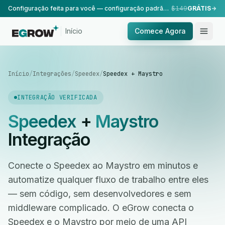
Configuração feita para você — configuração padrão, realizada pela nossa equipe.
$149
GRÁTIS
Início
Comece Agora
Início
/
Integrações
/
Speedex
/
Speedex + Maystro
INTEGRAÇÃO VERIFICADA
Speedex
+
Maystro
Integração
Conecte o Speedex ao Maystro em minutos e
automatize qualquer fluxo de trabalho entre eles
— sem código, sem desenvolvedores e sem
middleware complicado. O eGrow conecta o
Speedex e o Maystro por meio de uma API