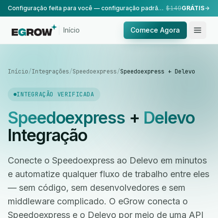
Configuração feita para você — configuração padrão, realizada pela nossa equipe.
$149
GRÁTIS
Início
Comece Agora
Início
/
Integrações
/
Speedoexpress
/
Speedoexpress + Delevo
INTEGRAÇÃO VERIFICADA
Speedoexpress
+
Delevo
Integração
Conecte o Speedoexpress ao Delevo em minutos
e automatize qualquer fluxo de trabalho entre eles
— sem código, sem desenvolvedores e sem
middleware complicado. O eGrow conecta o
Speedoexpress e o Delevo por meio de uma API