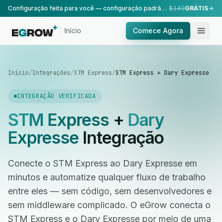
Configuração feita para você — configuração padrão, realizada pela nossa equipe.
$149
GRÁTIS
Início
Comece Agora
Início
/
Integrações
/
STM Express
/
STM Express + Dary Expresse
INTEGRAÇÃO VERIFICADA
STM Express
+
Dary
Expresse
Integração
Conecte o STM Express ao Dary Expresse em
minutos e automatize qualquer fluxo de trabalho
entre eles — sem código, sem desenvolvedores e
sem middleware complicado. O eGrow conecta o
STM Express e o Dary Expresse por meio de uma