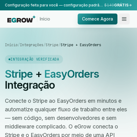
Configuração feita para você — configuração padrão, realizada pela nossa equipe.
$149
GRÁTIS
Início
Comece Agora
Início
/
Integrações
/
Stripe
/
Stripe + EasyOrders
INTEGRAÇÃO VERIFICADA
Stripe
+
EasyOrders
Integração
Conecte o Stripe ao EasyOrders em minutos e
automatize qualquer fluxo de trabalho entre eles
— sem código, sem desenvolvedores e sem
middleware complicado. O eGrow conecta o
Stripe e o EasyOrders por meio de uma API