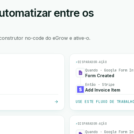
utomatizar entre os
construtor no-code do eGrow e ative-o.
⚡
DISPARADOR
→
AÇÃO
Quando · Google Form In
Form Created
Então · Stripe
Add Invoice Item
USE ESTE FLUXO DE TRABALH
⚡
DISPARADOR
→
AÇÃO
Quando · Google Form In