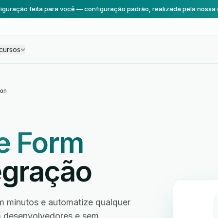
iguração feita para você — configuração padrão, realizada pela nossa 
cursos
on
e Form
egração
m minutos e automatize qualquer
em desenvolvedores e sem