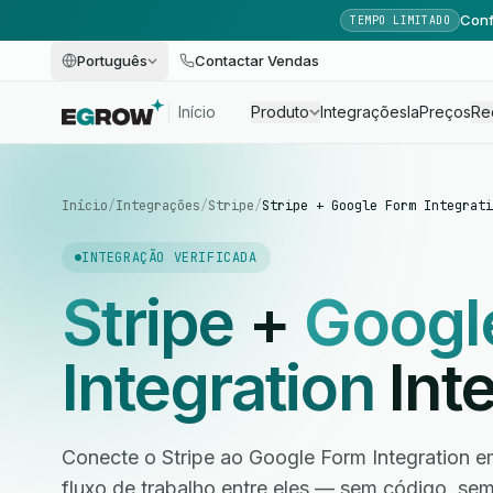
Conf
TEMPO LIMITADO
Português
Contactar Vendas
Início
Produto
Integrações
Ia
Preços
Re
Início
/
Integrações
/
Stripe
/
Stripe + Google Form Integrati
INTEGRAÇÃO VERIFICADA
Stripe
+
Googl
Integration
Int
Conecte o Stripe ao Google Form Integration e
fluxo de trabalho entre eles — sem código, s