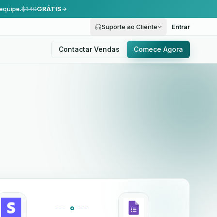
equipe.
$149
GRÁTIS
Suporte ao Cliente
Entrar
Contactar Vendas
Comece Agora