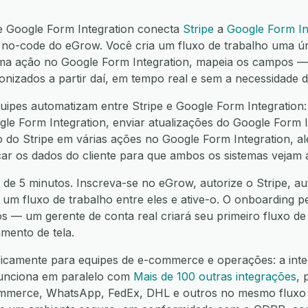
 e Google Form Integration conecta
Stripe
a
Google Form In
o-code do eGrow. Você cria um fluxo de trabalho uma ú
e uma ação no Google Form Integration, mapeia os campos
ronizados a partir daí, em tempo real e sem a necessidade 
ipes automatizam entre Stripe e Google Form Integration:
gle Form Integration, enviar atualizações do Google Form I
to do Stripe em várias ações no Google Form Integration, a
icar os dados do cliente para que ambos os sistemas vejam
 de 5 minutos. Inscreva-se no eGrow, autorize o Stripe, a
te um fluxo de trabalho entre eles e ative-o. O onboarding p
os — um gerente de conta real criará seu primeiro fluxo d
mento de tela.
ficamente para equipes de e-commerce e operações: a inte
funciona em paralelo com
Mais de 100 outras integrações
, 
mmerce, WhatsApp, FedEx, DHL e outros no mesmo fluxo 