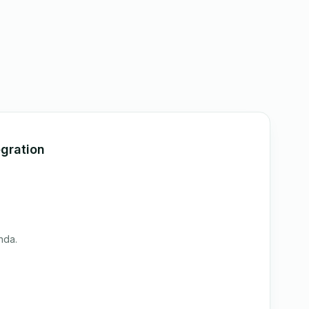
gration
nda.