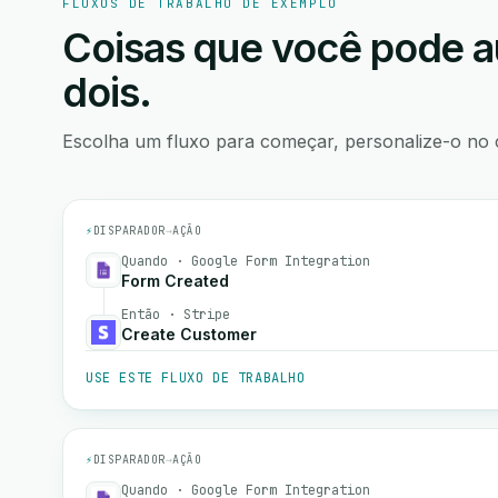
FLUXOS DE TRABALHO DE EXEMPLO
Coisas que você pode a
dois.
Escolha um fluxo para começar, personalize-o no 
⚡
DISPARADOR
→
AÇÃO
Quando · Google Form Integration
Form Created
Então · Stripe
Create Customer
USE ESTE FLUXO DE TRABALHO
⚡
DISPARADOR
→
AÇÃO
Quando · Google Form Integration