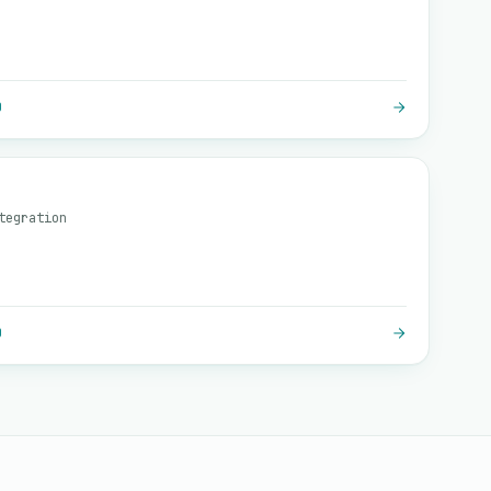
O
tegration
O