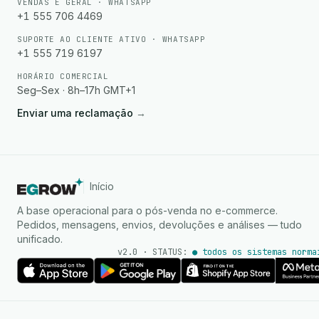
VENDAS E GERAL · WHATSAPP
+1 555 706 4469
SUPORTE AO CLIENTE ATIVO · WHATSAPP
+1 555 719 6197
HORÁRIO COMERCIAL
Seg–Sex · 8h–17h GMT+1
Enviar uma reclamação
→
Início
A base operacional para o pós-venda no e-commerce.
Pedidos, mensagens, envios, devoluções e análises — tudo
unificado.
v2.0 · STATUS:
● todos os sistemas norma
Agente de IA
Respostas instantâneas no