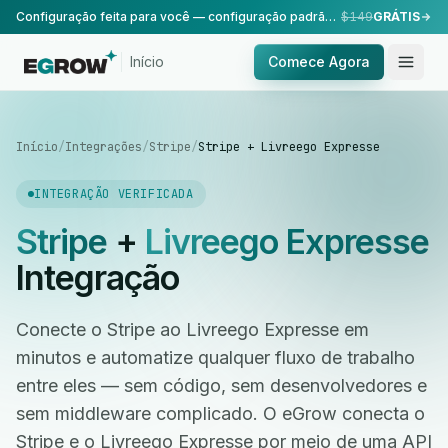
Configuração feita para você — configuração padrão, realizada pela nossa equipe.
$149
GRÁTIS
Início
Comece Agora
Início
/
Integrações
/
Stripe
/
Stripe + Livreego Expresse
INTEGRAÇÃO VERIFICADA
Stripe
+
Livreego Expresse
Integração
Conecte o Stripe ao Livreego Expresse em
minutos e automatize qualquer fluxo de trabalho
entre eles — sem código, sem desenvolvedores e
sem middleware complicado. O eGrow conecta o
Stripe e o Livreego Expresse por meio de uma API