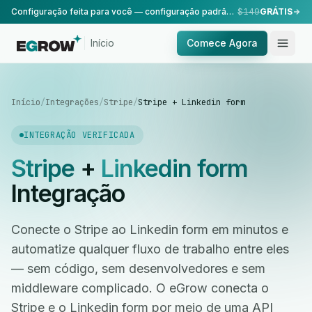
Configuração feita para você — configuração padrão, realizada pela nossa equipe.
$149
GRÁTIS
Início
Comece Agora
Início
/
Integrações
/
Stripe
/
Stripe + Linkedin form
INTEGRAÇÃO VERIFICADA
Stripe
+
Linkedin form
Integração
Conecte o Stripe ao Linkedin form em minutos e
automatize qualquer fluxo de trabalho entre eles
— sem código, sem desenvolvedores e sem
middleware complicado. O eGrow conecta o
Stripe e o Linkedin form por meio de uma API