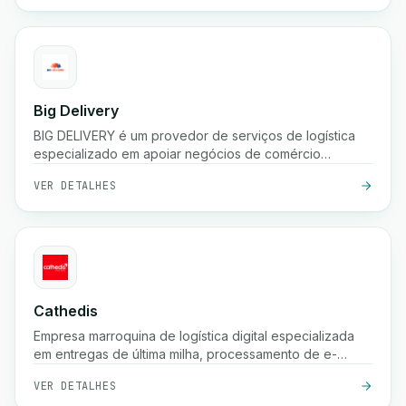
Big Delivery
BIG DELIVERY é um provedor de serviços de logística
especializado em apoiar negócios de comércio
eletrônico no Marrocos.
VER DETALHES
Cathedis
Empresa marroquina de logística digital especializada
em entregas de última milha, processamento de e-
commerce, gestão de pagamentos na entrega,
VER DETALHES
rastreamento em tempo real e soluções de