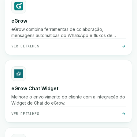
eGrow
eGrow combina ferramentas de colaboração,
mensagens automáticas do WhatsApp e fluxos de
trabalho poderosos em uma única plataforma integrada,
VER DETALHES
ajudando empresas de comércio eletrônico a crescer,
envolver clientes e gerir operações de forma contínua.
eGrow Chat Widget
Melhore o envolvimento do cliente com a integração do
Widget de Chat do eGrow.
VER DETALHES