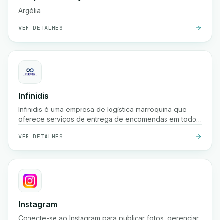
Argélia
VER DETALHES
Infinidis
Infinidis é uma empresa de logística marroquina que
oferece serviços de entrega de encomendas em todo
o país, recolha, armazenamento e cobrança na entrega,
VER DETALHES
com opções de envio rápido como entrega em 24
horas e rastreamento em tempo real.
Instagram
Conecte-se ao Instagram para publicar fotos, gerenciar