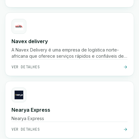
Navex delivery
A Navex Delivery é uma empresa de logística norte-
africana que oferece serviços rápidos e confiáveis de
entrega de encomendas, incluindo recolha, envio
VER DETALHES
nacional e rastreamento em tempo real para e-
commerce e empresas.
Nearya Express
Nearya Express
VER DETALHES