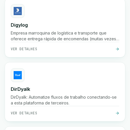
Digylog
Empresa marroquina de logística e transporte que
oferece entrega rápida de encomendas (muitas vezes
em 24 horas), armazenamento, embalagem,
VER DETALHES
confirmação de pedidos e ampla cobertura em
centenas de cidades em Marrocos.
DirDyalk
DirDyalk: Automatize fluxos de trabalho conectando-se
a esta plataforma de terceiros.
VER DETALHES