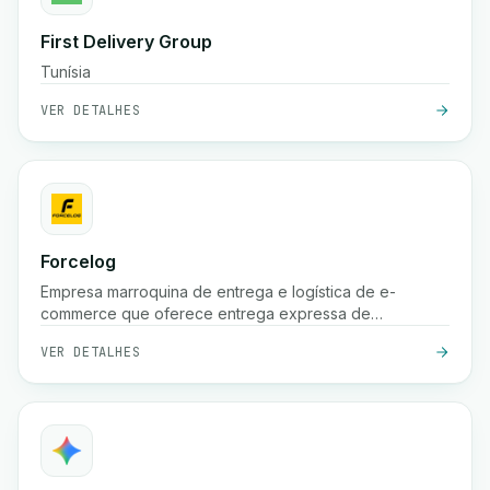
First Delivery Group
Tunísia
VER DETALHES
Forcelog
Empresa marroquina de entrega e logística de e-
commerce que oferece entrega expressa de
encomendas (frequentemente 24 horas nas grandes
VER DETALHES
cidades, 48 horas nas cidades menores), recolha
gratuita, armazenamento, embalagem e serviços de
rastreamento em todo o país.