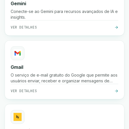
Gemini
Conecte-se ao Gemini para recursos avançados de IA e
insights.
VER DETALHES
Gmail
O serviço de e-mail gratuito do Google que permite aos
usuários enviar, receber e organizar mensagens de
forma segura com proteção poderosa contra spam,
VER DETALHES
pesquisa e integração com as ferramentas do Google
Workspace