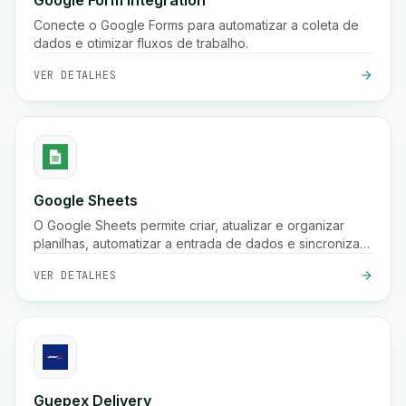
Google Form Integration
Conecte o Google Forms para automatizar a coleta de
dados e otimizar fluxos de trabalho.
VER DETALHES
Google Sheets
O Google Sheets permite criar, atualizar e organizar
planilhas, automatizar a entrada de dados e sincronizar
informações em seus fluxos de trabalho para melhor
VER DETALHES
colaboração e insights.
Guepex Delivery