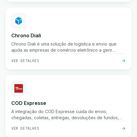
armazenamento.
Chrono Diali
Chrono Diali é uma solução de logística e envio que
ajuda as empresas de comércio eletrônico a gerir
entregas de encomendas, rastrear envios em tempo
VER DETALHES
real e otimizar seus processos de atendimento com
facilidade.
COD Expresse
A integração do COD Expresse cuida do envio,
chegadas, coletas, entregas, devoluções de fundos,
confirmações e armazenamento.
VER DETALHES