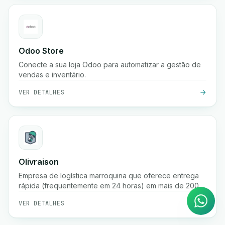
Odoo Store
Conecte a sua loja Odoo para automatizar a gestão de
vendas e inventário.
VER DETALHES
Agente de IA
Olivraison
Respostas instantâneas no
Empresa de logística marroquina que oferece entrega
WhatsApp
rápida (frequentemente em 24 horas) em mais de 200
cidades, fulfillment de e-commerce, rastreamento de
VER DETALHES
encomendas em tempo real, gestão de pagamento na
entrega e serviços de armazenamento.