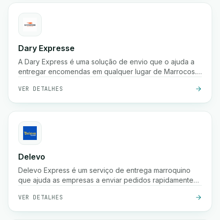
Dary Expresse
A Dary Express é uma solução de envio que o ajuda a
entregar encomendas em qualquer lugar de Marrocos.
Também oferece uma plataforma avançada para gerir
VER DETALHES
facilmente a sua loja e proporciona muitos benefícios
adicionais.
Delevo
Delevo Express é um serviço de entrega marroquino
que ajuda as empresas a enviar pedidos rapidamente
entre cidades. Foca-se em pagamento à cobrança,
VER DETALHES
expedição rápida e logística fiável de última milha para
garantir que as encomendas chegam aos clientes a
tempo.