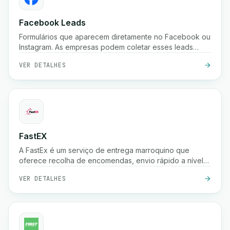
Facebook Leads
Formulários que aparecem diretamente no Facebook ou
Instagram. As empresas podem coletar esses leads
instantaneamente.
VER DETALHES
FastEX
A FastEx é um serviço de entrega marroquino que
oferece recolha de encomendas, envio rápido a nível
nacional, pagamento na entrega e rastreio em tempo
VER DETALHES
real para empresas e lojas online.