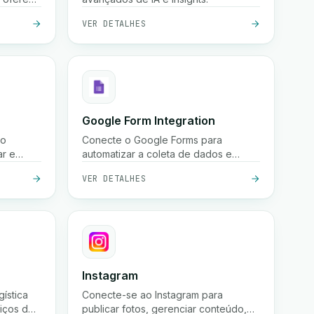
endas
VER DETALHES
s
as
atuita,
 e
 todo o
Google Form Integration
do
Conecte o Google Forms para
ar e
automatizar a coleta de dados e
es e
otimizar fluxos de trabalho.
VER DETALHES
os.
Instagram
gística
Conecte-se ao Instagram para
iços de
publicar fotos, gerenciar conteúdo,