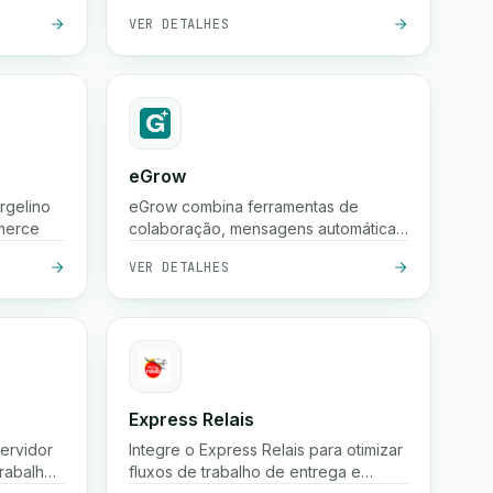
faturas, clientes, produtos e
VER DETALHES
contabilidade num só lugar.
eGrow
rgelino
eGrow combina ferramentas de
merce
colaboração, mensagens automáticas
do WhatsApp e fluxos de trabalho
VER DETALHES
poderosos em uma única plataforma
integrada, ajudando empresas de
comércio eletrônico a crescer,
envolver clientes e gerir operações
de forma contínua.
Express Relais
servidor
Integre o Express Relais para otimizar
trabalho
fluxos de trabalho de entrega e