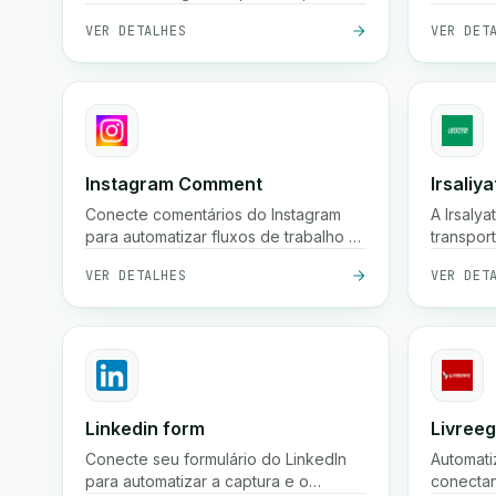
automatizar a entrada de dados e
VER DETALHES
VER DET
sincronizar informações em seus
fluxos de trabalho para melhor
colaboração e insights.
Instagram Comment
Irsaliya
Conecte comentários do Instagram
A Irsaly
para automatizar fluxos de trabalho e
transpor
interagir com seu público.
Marroco
VER DETALHES
VER DET
serviços
profissio
Linkedin form
Livree
Conecte seu formulário do LinkedIn
Automati
para automatizar a captura e o
conectan