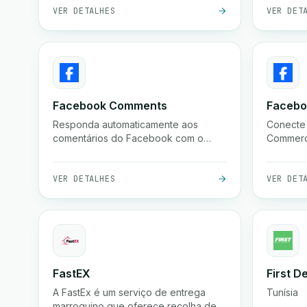
do eGrow.
Conecte-
VER DETALHES
VER DET
mail per
gatilhos.
Facebook Comments
Faceb
Responda automaticamente aos
Conecte
comentários do Facebook com o
Commerce
eGrow para interagir com leads
marketin
instantaneamente e aumentar as
conversões.
VER DETALHES
VER DET
FastEX
First D
A FastEx é um serviço de entrega
Tunísia
marroquino que oferece recolha de