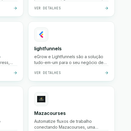
todo o
visualizar insights e automatizar sua
VER DETALHES
o e
presença nas redes sociais usando a
pções de
API Graph do Instagram.
em 24
o real.
lightfunnels
o
eGrow e Lightfunnels são a solução
ress,
tudo-em-um para o seu negócio de
E-Commerce
VER DETALHES
Mazacourses
o
Automatize fluxos de trabalho
conectando Mazacourses, uma