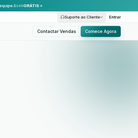
equipe.
$149
GRÁTIS
Suporte ao Cliente
Entrar
Contactar Vendas
Comece Agora