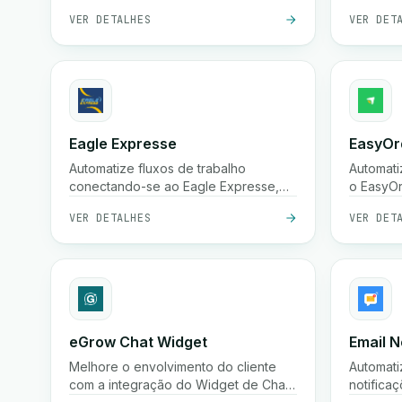
Livraison.
rápida d
VER DETALHES
VER DET
em 24 ho
embalag
e ampla 
cidades 
Eagle Expresse
EasyOr
Automatize fluxos de trabalho
Automati
conectando-se ao Eagle Expresse,
o EasyOr
uma plataforma poderosa de
perfeita
VER DETALHES
VER DET
terceiros.
fluxos d
de pedid
eGrow Chat Widget
Email N
Melhore o envolvimento do cliente
Automati
com a integração do Widget de Chat
notifica