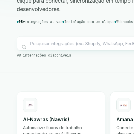
clique para conectar, sincronização em tempo 
desenvolvedores.
98+
integrações ativas
Instalação com um clique
Webhooks
98 integrações disponíveis
Al-Nawras (Nawris)
Amana
Automatize fluxos de trabalho
Conecte
conectando-se ao Al-Nawras
otimizar