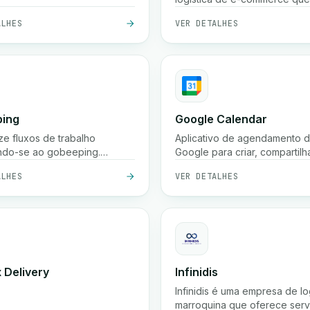
entrega expressa de encom
ALHES
VER DETALHES
(frequentemente 24 horas na
grandes cidades, 48 horas n
cidades menores), recolha gr
armazenamento, embalagem
serviços de rastreamento em
país.
ing
Google Calendar
ze fluxos de trabalho
Aplicativo de agendamento 
ndo-se ao gobeeping.
Google para criar, compartilh
o gobeeping para otimizar
sincronizar eventos, lembret
ALHES
VER DETALHES
cessos.
reuniões em vários dispositiv
 Delivery
Infinidis
Infinidis é uma empresa de lo
marroquina que oferece serv