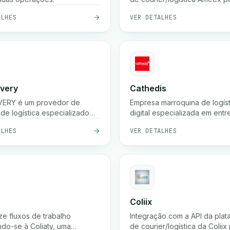
remessas, rastrear encomenda
ALHES
VER DETALHES
tarifas, etc.
ivery
Cathedis
IVERY é um provedor de
Empresa marroquina de logíst
 de logística especializado
digital especializada em ent
r negócios de comércio
última milha, processamento 
ALHES
VER DETALHES
co no Marrocos.
commerce, gestão de pagam
entrega, rastreamento em te
e soluções de armazenament
Coliix
ze fluxos de trabalho
Integração com a API da plat
do-se à Coliaty, uma
de courier/logística da Coliix