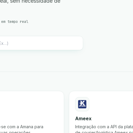
real, sem necessidade de
 em tempo real
Ameex
-se com a Amana para
Integração com a API da plat
 suas operações.
de courier/logística Ameex pa