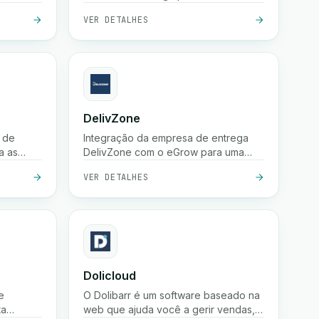
endas,
VER DETALHES
DelivZone
 de
Integração da empresa de entrega
a as
DelivZone com o eGrow para uma
experiência eficiente e confiável para
VER DETALHES
Foca-se
o seu negócio online.
fiável de
 as
ntes a
Dolicloud
e
O Dolibarr é um software baseado na
ta
web que ajuda você a gerir vendas,