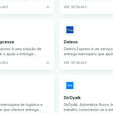
ma de terceiros. Otimize
criar envios, rastrear encom
ALHES
VER DETALHES
os e aumente a
listar tarifas, etc.
idade.
xpresse
Delevo
xpress é uma solução de
Delevo Express é um serviço
e o ajuda a entregar
entrega marroquino que ajud
das em qualquer lugar de
empresas a enviar pedidos
ALHES
VER DETALHES
s. Também oferece uma
rapidamente entre cidades. 
ma avançada para gerir
em pagamento à cobrança,
te a sua loja e proporciona
expedição rápida e logística 
nefícios adicionais.
última milha para garantir que
encomendas chegam aos clie
tempo.
DirDyalk
marroquina de logística e
DirDyalk: Automatize fluxos d
te que oferece entrega
trabalho conectando-se a es