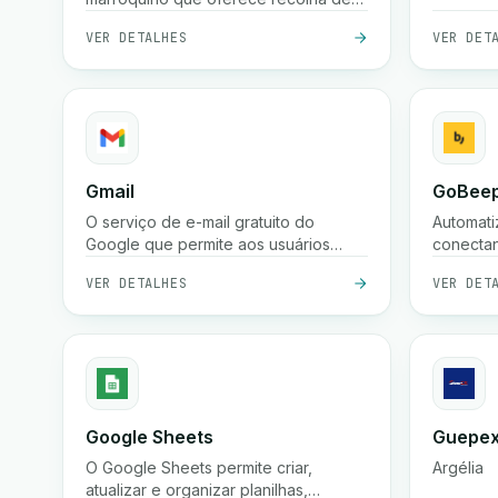
encomendas, envio rápido a nível
VER DETALHES
VER DET
nacional, pagamento na entrega e
rastreio em tempo real para empresas
e lojas online.
Gmail
GoBeep
O serviço de e-mail gratuito do
Automati
Google que permite aos usuários
conecta
enviar, receber e organizar
Integre 
VER DETALHES
VER DET
mensagens de forma segura com
seus pro
proteção poderosa contra spam,
pesquisa e integração com as
ferramentas do Google Workspace
Google Sheets
Guepex
O Google Sheets permite criar,
Argélia
atualizar e organizar planilhas,