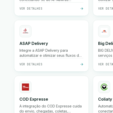
(Nawris).
VER DETALHES
VER DET
ASAP Delivery
Big Del
Integre a ASAP Delivery para
BIG DEL
automatizar e otimizar seus fluxos de
serviços
trabalho de entrega.
em apoia
VER DETALHES
VER DET
eletrôni
COD Expresse
Coliaty
A integração do COD Expresse cuida
Automati
do envio, chegadas, coletas,
conectan