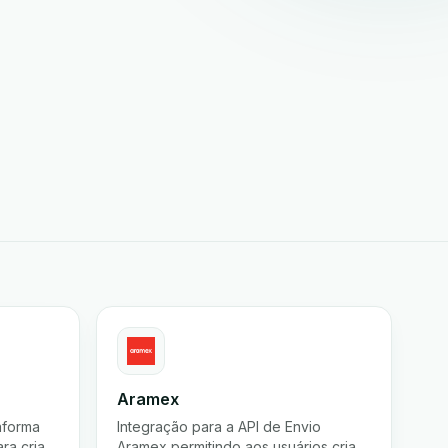
Aramex
aforma
Integração para a API de Envio
ra criar
Aramex permitindo aos usuários criar