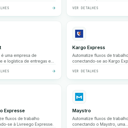
entrega de encomendas em 
ALHES
VER DETALHES
país, recolha, armazenament
cobrança na entrega, com o
envio rápido como entrega 
horas e rastreamento em temp
t
Kargo Express
at é uma empresa de
Automatize fluxos de trabalh
te e logística de entregas em
conectando-se ao Kargo Exp
s, oferecendo nossos
uma plataforma de terceiros.
ALHES
VER DETALHES
 para comerciantes e
nais.
go Expresse
Maystro
ze fluxos de trabalho
Automatize fluxos de trabalh
do-se à Livreego Expresse.
conectando o Maystro, uma