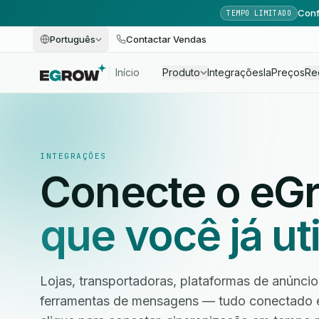
Conf
TEMPO LIMITADO
Português
Contactar Vendas
Início
Produto
Integrações
Ia
Preços
Re
INTEGRAÇÕES
Conecte o eG
que você já uti
Lojas, transportadoras, plataformas de anúnc
ferramentas de mensagens — tudo conectado 