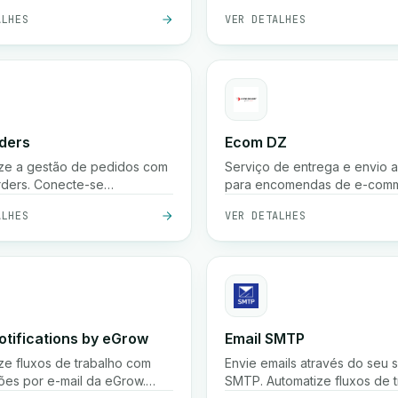
e encomendas (muitas vezes
plataforma de terceiros.
ALHES
VER DETALHES
ras), armazenamento,
em, confirmação de pedidos
cobertura em centenas de
em Marrocos.
ders
Ecom DZ
ze a gestão de pedidos com
Serviço de entrega e envio a
ders. Conecte-se
para encomendas de e-com
mente para otimizar os seus
ALHES
VER DETALHES
e trabalho de processamento
os.
otifications by eGrow
Email SMTP
ze fluxos de trabalho com
Envie emails através do seu 
ções por e-mail da eGrow.
SMTP. Automatize fluxos de 