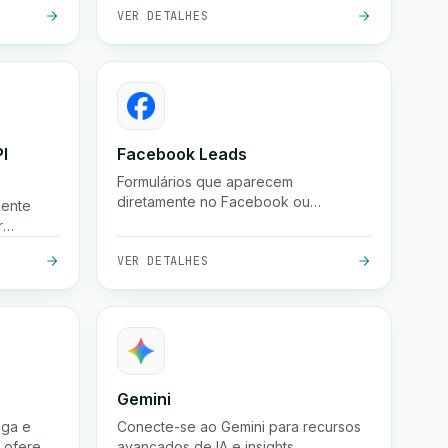
.
retirada. Automatize a logística com
VER DETALHES
esta poderosa integração.
I
Facebook Leads
Formulários que aparecem
diretamente no Facebook ou
mente
Instagram. As empresas podem
r
coletar esses leads instantaneamente.
úncios.
VER DETALHES
núncios
Gemini
ega e
Conecte-se ao Gemini para recursos
e oferece
avançados de IA e insights.