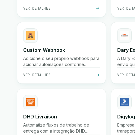
entregas, devoluções de fundos,
platafor
VER DETALHES
VER DET
confirmações e armazenamento.
process
produtiv
Custom Webhook
Dary E
Adicione o seu próprio webhook para
A Dary E
acionar automações conforme
envio qu
necessário
encomen
VER DETALHES
VER DET
Marroco
platafor
facilmen
muitos be
DHD Livraison
Digylog
Automatize fluxos de trabalho de
Empresa 
entrega com a integração DHD
transpor