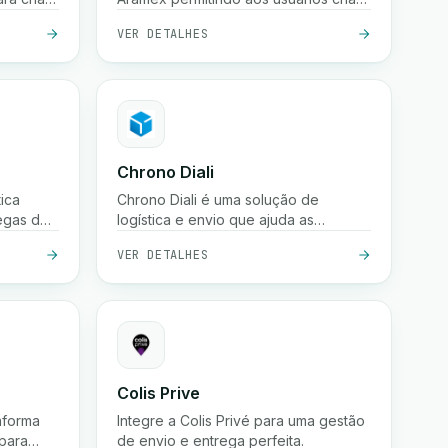
s, listar
remessas, imprimir etiquetas,
VER DETALHES
criar/cancelar coletas e agendar
entregas.
Chrono Diali
ica
Chrono Diali é uma solução de
regas de
logística e envio que ajuda as
de e-
empresas de comércio eletrônico a
VER DETALHES
entos na
gerir entregas de encomendas,
mpo real
rastrear envios em tempo real e
o.
otimizar seus processos de
atendimento com facilidade.
Colis Prive
aforma
Integre a Colis Privé para uma gestão
 para
de envio e entrega perfeita.