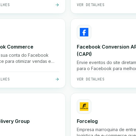
se para enviar alertas de e-
de email com esta integração
ALHES
VER DETALHES
sonalizados com base em
ook Commerce
Facebook Conversion AP
(CAPI)
 sua conta do Facebook
 para otimizar vendas e
Envie eventos do site direta
g.
para o Facebook para melho
atribuição e otimização de an
ALHES
VER DETALHES
Melhore o desempenho de a
com a API de Conversões do
Facebook.
elivery Group
Forcelog
Empresa marroquina de entr
logística de e-commerce qu