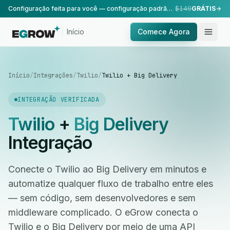
Configuração feita para você — configuração padrão, realizada pela nossa equipe.
$149
GRÁTIS
Início
Comece Agora
Início
/
Integrações
/
Twilio
/
Twilio + Big Delivery
INTEGRAÇÃO VERIFICADA
Twilio
+
Big Delivery
Integração
Conecte o Twilio ao Big Delivery em minutos e
automatize qualquer fluxo de trabalho entre eles
— sem código, sem desenvolvedores e sem
middleware complicado. O eGrow conecta o
Twilio e o Big Delivery por meio de uma API