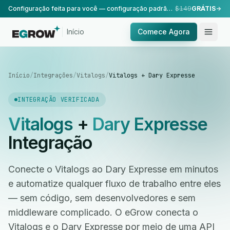
Configuração feita para você — configuração padrão, realizada pela nossa equipe.
$149
GRÁTIS
Início
Comece Agora
Início
/
Integrações
/
Vitalogs
/
Vitalogs + Dary Expresse
INTEGRAÇÃO VERIFICADA
Vitalogs
+
Dary Expresse
Integração
Conecte o Vitalogs ao Dary Expresse em minutos
e automatize qualquer fluxo de trabalho entre eles
— sem código, sem desenvolvedores e sem
middleware complicado. O eGrow conecta o
Vitalogs e o Dary Expresse por meio de uma API