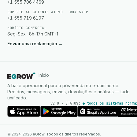
+1 555 706 4469
SUPORTE AO CLIENTE ATIVO · WHATSAPP
+1 555 719 6197
HORÁRIO COMERCIAL
Seg–Sex · 8h–17h GMT+1
Enviar uma reclamação
→
Início
A base operacional para o pós-venda no e-commerce.
Pedidos, mensagens, envios, devoluções e análises — tudo
unificado.
v2.0 · STATUS:
● todos os sistemas norma
Agente de IA
Respostas instantâneas no
© 2024-2026 eGrow. Todos os direitos reservados.
WhatsApp