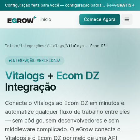
Configuração feita para você — configuração padrão, realizada pela nossa equipe.
$149
GRÁTIS
Início
Comece Agora
Início
/
Integrações
/
Vitalogs
/
Vitalogs + Ecom DZ
INTEGRAÇÃO VERIFICADA
Vitalogs
+
Ecom DZ
Integração
Conecte o Vitalogs ao Ecom DZ em minutos e
automatize qualquer fluxo de trabalho entre eles
— sem código, sem desenvolvedores e sem
middleware complicado. O eGrow conecta o
Vitalogs e o Ecom DZ por meio de uma API