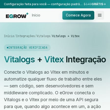
Configuração feita para você — configuração padrão, realizada pela nossa equipe.
$149
GRÁTIS
Início
Comece Agora
Início
/
Integrações
/
Vitalogs
/
Vitalogs + Vitex
INTEGRAÇÃO VERIFICADA
Vitalogs
+
Vitex
Integração
Conecte o Vitalogs ao Vitex em minutos e
automatize qualquer fluxo de trabalho entre eles
— sem código, sem desenvolvedores e sem
middleware complicado. O eGrow conecta o
Vitalogs e o Vitex por meio de uma API segura
para que, quando algo acontece em um, a ação