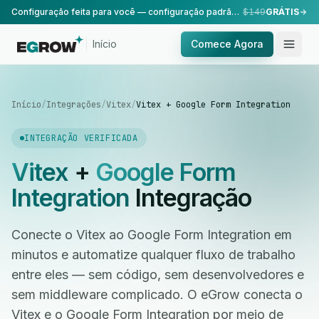
Configuração feita para você — configuração padrão, realizada pela nossa equipe.
$149
GRÁTIS
Início
Comece Agora
Início
/
Integrações
/
Vitex
/
Vitex + Google Form Integration
INTEGRAÇÃO VERIFICADA
Vitex
+
Google Form
Integration
Integração
Conecte o Vitex ao Google Form Integration em
minutos e automatize qualquer fluxo de trabalho
entre eles — sem código, sem desenvolvedores e
sem middleware complicado. O eGrow conecta o
Vitex e o Google Form Integration por meio de