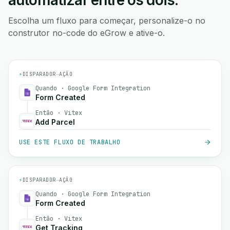
automatizar entre os dois.
Escolha um fluxo para começar, personalize-o no
construtor no-code do eGrow e ative-o.
⚡
DISPARADOR
→
AÇÃO
Quando · Google Form Integration
Form Created
Então · Vitex
Add Parcel
USE ESTE FLUXO DE TRABALHO
⚡
DISPARADOR
→
AÇÃO
Quando · Google Form Integration
Form Created
Então · Vitex
Get Tracking