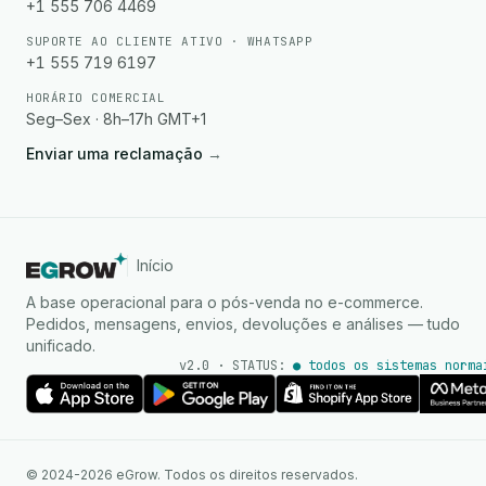
+1 555 706 4469
SUPORTE AO CLIENTE ATIVO · WHATSAPP
+1 555 719 6197
HORÁRIO COMERCIAL
Seg–Sex · 8h–17h GMT+1
Enviar uma reclamação
→
Início
A base operacional para o pós-venda no e-commerce.
Pedidos, mensagens, envios, devoluções e análises — tudo
unificado.
v2.0 · STATUS:
● todos os sistemas norma
Agente de IA
Respostas instantâneas no
© 2024-2026 eGrow. Todos os direitos reservados.
WhatsApp