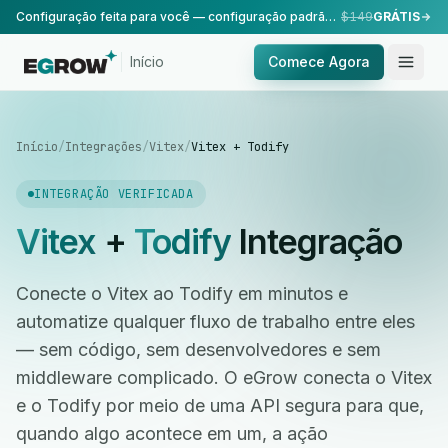
Configuração feita para você — configuração padrão, realizada pela nossa equipe.
$149
GRÁTIS
Início
Comece Agora
Início
/
Integrações
/
Vitex
/
Vitex + Todify
INTEGRAÇÃO VERIFICADA
Vitex
+
Todify
Integração
Conecte o Vitex ao Todify em minutos e
automatize qualquer fluxo de trabalho entre eles
— sem código, sem desenvolvedores e sem
middleware complicado. O eGrow conecta o Vitex
e o Todify por meio de uma API segura para que,
quando algo acontece em um, a ação