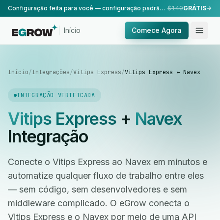
Configuração feita para você — configuração padrão, realizada pela nossa equipe.
$149
GRÁTIS
Início
Comece Agora
Início
/
Integrações
/
Vitips Express
/
Vitips Express + Navex
INTEGRAÇÃO VERIFICADA
Vitips Express
+
Navex
Integração
Conecte o Vitips Express ao Navex em minutos e
automatize qualquer fluxo de trabalho entre eles
— sem código, sem desenvolvedores e sem
middleware complicado. O eGrow conecta o
Vitips Express e o Navex por meio de uma API