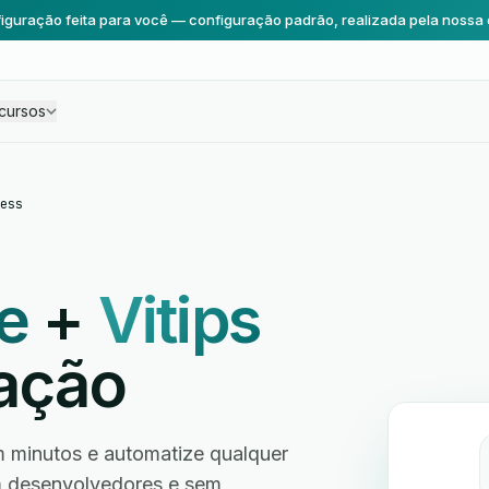
iguração feita para você — configuração padrão, realizada pela nossa 
cursos
ess
e
+
Vitips
ação
minutos e automatize qualquer
em desenvolvedores e sem