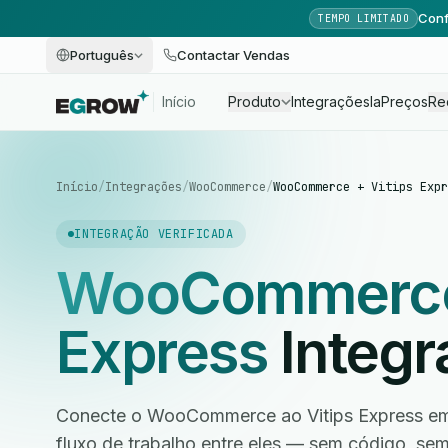
Conf
TEMPO LIMITADO
Português
Contactar Vendas
Início
Produto
Integrações
Ia
Preços
Re
Início
/
Integrações
/
WooCommerce
/
WooCommerce + Vitips Expr
INTEGRAÇÃO VERIFICADA
WooCommerc
Express
Integr
Conecte o WooCommerce ao Vitips Express em 
fluxo de trabalho entre eles — sem código, s