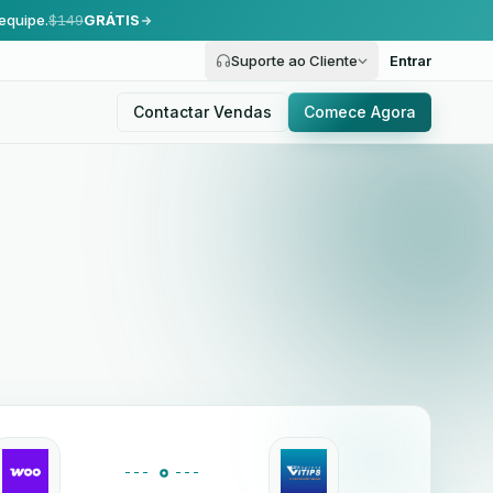
equipe.
$149
GRÁTIS
Suporte ao Cliente
Entrar
Contactar Vendas
Comece Agora