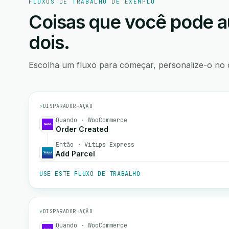
FLUXOS DE TRABALHO DE EXEMPLO
Coisas que você pode a
dois.
Escolha um fluxo para começar, personalize-o no 
⚡
DISPARADOR
→
AÇÃO
Quando · WooCommerce
Order Created
Então · Vitips Express
Add Parcel
USE ESTE FLUXO DE TRABALHO
⚡
DISPARADOR
→
AÇÃO
Quando · WooCommerce