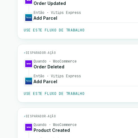
Order Updated
Então · Vitips Express
Add Parcel
USE ESTE FLUXO DE TRABALHO
⚡
DISPARADOR
→
AÇÃO
Quando · WooCommerce
Order Deleted
Então · Vitips Express
Add Parcel
USE ESTE FLUXO DE TRABALHO
⚡
DISPARADOR
→
AÇÃO
Quando · WooCommerce
Product Created