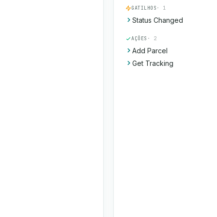
GATILHOS
· 1
Status Changed
AÇÕES
· 2
Add Parcel
Get Tracking