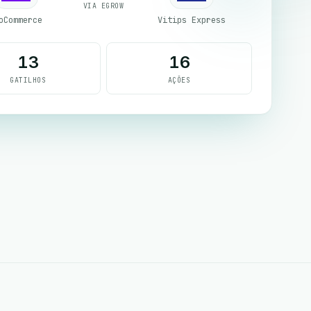
VIA EGROW
oCommerce
Vitips Express
13
16
GATILHOS
AÇÕES