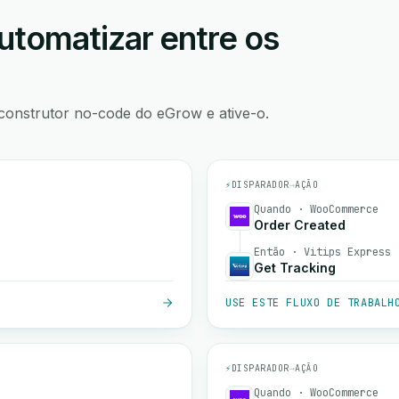
utomatizar entre os
construtor no-code do eGrow e ative-o.
⚡
DISPARADOR
→
AÇÃO
Quando · WooCommerce
Order Created
Então · Vitips Express
Get Tracking
USE ESTE FLUXO DE TRABALH
⚡
DISPARADOR
→
AÇÃO
Quando · WooCommerce