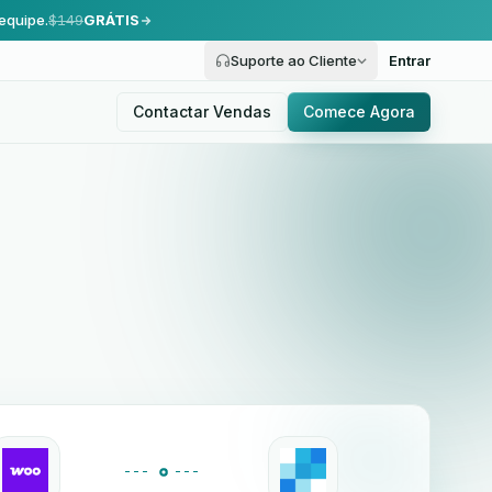
equipe.
$149
GRÁTIS
Suporte ao Cliente
Entrar
Contactar Vendas
Comece Agora