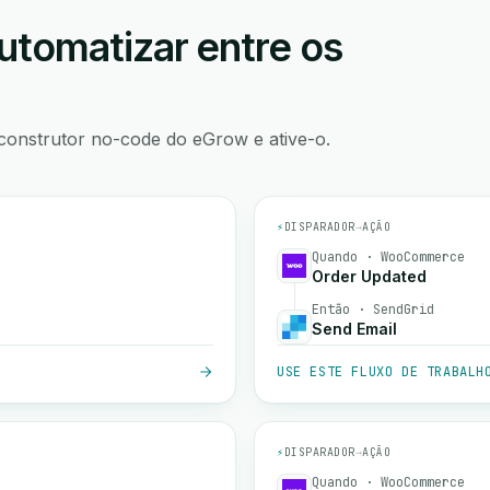
utomatizar entre os
construtor no-code do eGrow e ative-o.
⚡
DISPARADOR
→
AÇÃO
Quando · WooCommerce
Order Updated
Então · SendGrid
Send Email
USE ESTE FLUXO DE TRABALH
⚡
DISPARADOR
→
AÇÃO
Quando · WooCommerce