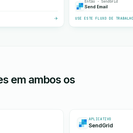
Então · SendGrid
Send Email
USE ESTE FLUXO DE TRABALH
ões em ambos os
APLICATIVO
SendGrid