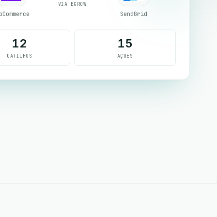
VIA EGROW
oCommerce
SendGrid
12
15
GATILHOS
AÇÕES