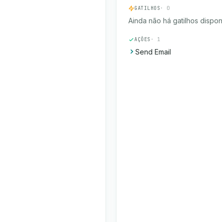
GATILHOS
· 0
Ainda não há gatilhos dispon
AÇÕES
· 1
Send Email