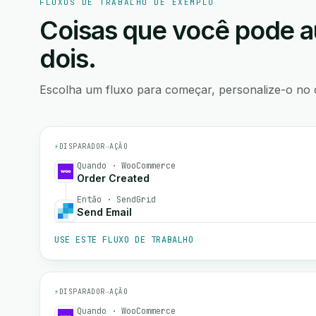
FLUXOS DE TRABALHO DE EXEMPLO
Coisas que você pode a
dois.
Escolha um fluxo para começar, personalize-o no 
⚡
DISPARADOR
→
AÇÃO
Quando · WooCommerce
Order Created
Então · SendGrid
Send Email
USE ESTE FLUXO DE TRABALHO
⚡
DISPARADOR
→
AÇÃO
Quando · WooCommerce