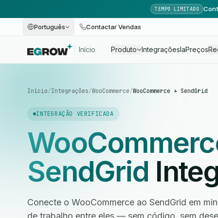
Conf
TEMPO LIMITADO
Português
Contactar Vendas
Início
Produto
Integrações
Ia
Preços
Re
Início
/
Integrações
/
WooCommerce
/
WooCommerce + SendGrid
INTEGRAÇÃO VERIFICADA
WooCommerc
SendGrid
Inte
Conecte o WooCommerce ao SendGrid em minut
de trabalho entre eles — sem código, sem des