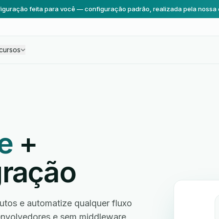
iguração feita para você — configuração padrão, realizada pela nossa 
cursos
e
+
gração
os e automatize qualquer fluxo
envolvedores e sem middleware