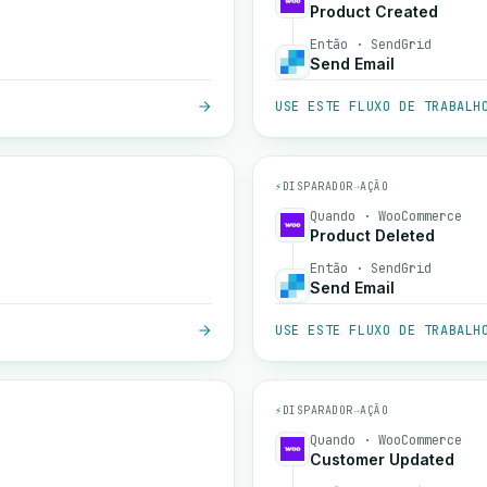
Product Created
Então · SendGrid
Send Email
USE ESTE FLUXO DE TRABALH
⚡
DISPARADOR
→
AÇÃO
Quando · WooCommerce
Product Deleted
Então · SendGrid
Send Email
USE ESTE FLUXO DE TRABALH
⚡
DISPARADOR
→
AÇÃO
Quando · WooCommerce
Customer Updated