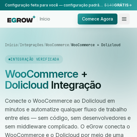
Configuração feita para você — configuração padrão, realizada pela nossa equipe.
$149
GRÁTIS
Início
Comece Agora
Início
/
Integrações
/
WooCommerce
/
WooCommerce + Dolicloud
INTEGRAÇÃO VERIFICADA
WooCommerce
+
Dolicloud
Integração
Conecte o WooCommerce ao Dolicloud em
minutos e automatize qualquer fluxo de trabalho
entre eles — sem código, sem desenvolvedores e
sem middleware complicado. O eGrow conecta o
WooCommerce e o Dolicloud por meio de uma