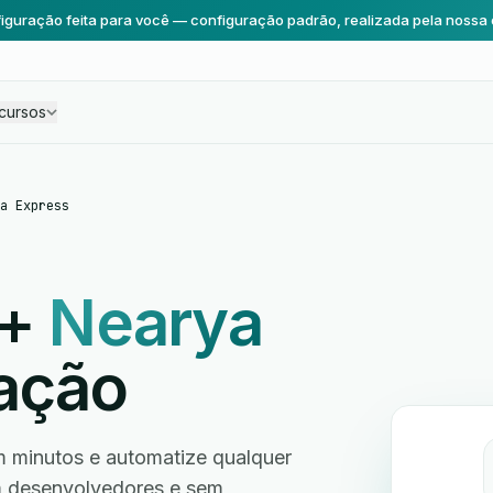
iguração feita para você — configuração padrão, realizada pela nossa 
cursos
a Express
+
Nearya
ação
m minutos e automatize qualquer
em desenvolvedores e sem