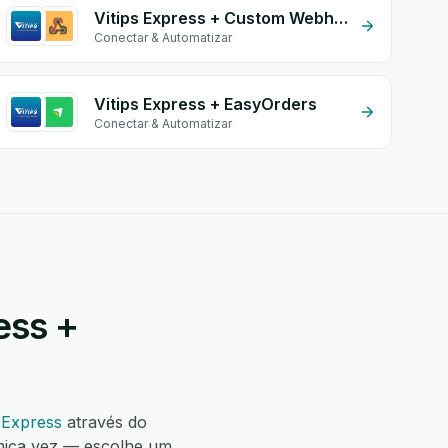
Vitips Express + Custom Webhook
Conectar & Automatizar
Vitips Express + EasyOrders
Conectar & Automatizar
ess +
 Express
através do
nica vez — escolhe um