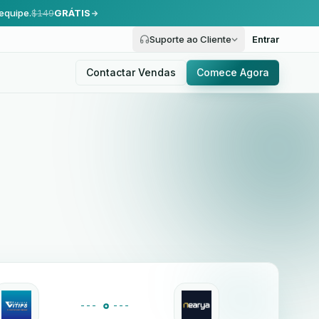
equipe.
$149
GRÁTIS
Suporte ao Cliente
Entrar
Contactar Vendas
Comece Agora