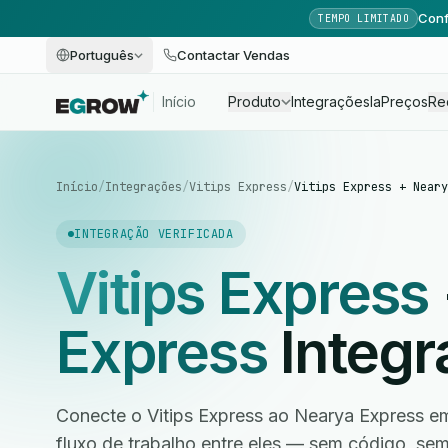
Conf
TEMPO LIMITADO
Português
Contactar Vendas
Início
Produto
Integrações
Ia
Preços
Re
Início
/
Integrações
/
Vitips Express
/
Vitips Express + Neary
INTEGRAÇÃO VERIFICADA
Vitips Express
Express
Integr
Conecte o Vitips Express ao Nearya Express e
fluxo de trabalho entre eles — sem código, s