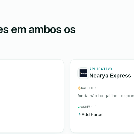
ões em ambos os
APLICATIVO
Nearya Express
GATILHOS
· 0
Ainda não há gatilhos dispon
AÇÕES
· 1
Add Parcel