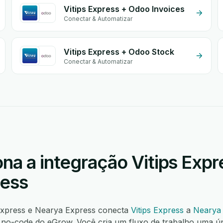
Vitips Express + Odoo Invoices
Conectar & Automatizar
Vitips Express + Odoo Stock
Conectar & Automatizar
na a integração Vitips Expr
ress
 Express e Nearya Express conecta
Vitips Express
a
Nearya
o-code do eGrow. Você cria um fluxo de trabalho uma ú