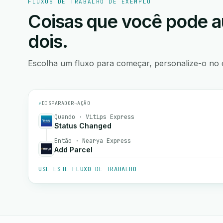
FLUXOS DE TRABALHO DE EXEMPLO
Coisas que você pode a
dois.
Escolha um fluxo para começar, personalize-o no 
⚡
DISPARADOR
→
AÇÃO
Quando · Vitips Express
Status Changed
Então · Nearya Express
Add Parcel
USE ESTE FLUXO DE TRABALHO