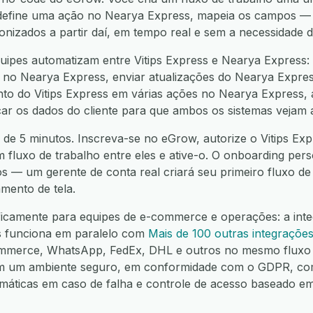
s, define uma ação no Nearya Express, mapeia os campos 
ronizados a partir daí, em tempo real e sem a necessidade 
ipes automatizam entre Vitips Express e Nearya Express:
s no Nearya Express, enviar atualizações do Nearya Express
ento do Vitips Express em várias ações no Nearya Express, 
icar os dados do cliente para que ambos os sistemas vejam
 de 5 minutos. Inscreva-se no eGrow, autorize o Vitips Exp
m fluxo de trabalho entre eles e ative-o. O onboarding pers
os — um gerente de conta real criará seu primeiro fluxo d
mento de tela.
ficamente para equipes de e-commerce e operações: a integ
s funciona em paralelo com
Mais de 100 outras integraçõe
mmerce, WhatsApp, FedEx, DHL e outros no mesmo fluxo 
em um ambiente seguro, em conformidade com o GDPR, co
omáticas em caso de falha e controle de acesso baseado e