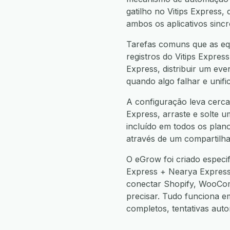
gatilho no Vitips Expres
ambos os aplicativos sinc
Tarefas comuns que as equ
registros do Vitips Expres
Express, distribuir um ev
quando algo falhar e unif
A configuração leva cerca
Express, arraste e solte u
incluído em todos os plan
através de um compartilha
O eGrow foi criado especi
Express + Nearya Expres
conectar Shopify, WooCo
precisar. Tudo funciona 
completos, tentativas aut