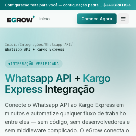
Configuração feita para você — configuração padrão, realizada pela nossa equipe.
$149
GRÁTIS
Início
Comece Agora
Início
/
Integrações
/
Whatsapp API
/
Whatsapp API + Kargo Express
INTEGRAÇÃO VERIFICADA
Whatsapp API
+
Kargo
Express
Integração
Conecte o Whatsapp API ao Kargo Express em
minutos e automatize qualquer fluxo de trabalho
entre eles — sem código, sem desenvolvedores e
sem middleware complicado. O eGrow conecta o