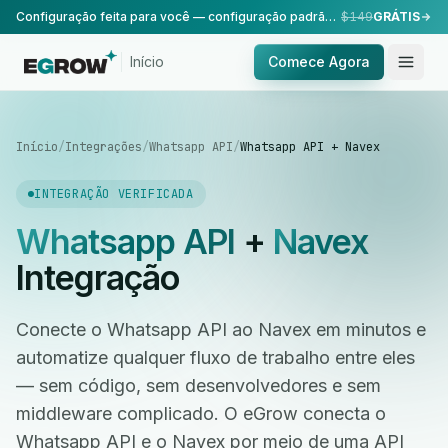
Configuração feita para você — configuração padrão, realizada pela nossa equipe.
$149
GRÁTIS
Início
Comece Agora
Início
/
Integrações
/
Whatsapp API
/
Whatsapp API + Navex
INTEGRAÇÃO VERIFICADA
Whatsapp API
+
Navex
Integração
Conecte o Whatsapp API ao Navex em minutos e
automatize qualquer fluxo de trabalho entre eles
— sem código, sem desenvolvedores e sem
middleware complicado. O eGrow conecta o
Whatsapp API e o Navex por meio de uma API