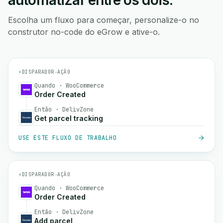
automatizar entre os dois.
Escolha um fluxo para começar, personalize-o no
construtor no-code do eGrow e ative-o.
⚡
DISPARADOR
→
AÇÃO
Quando · WooCommerce
Order Created
Então · DelivZone
Get parcel tracking
USE ESTE FLUXO DE TRABALHO
⚡
DISPARADOR
→
AÇÃO
Quando · WooCommerce
Order Created
Então · DelivZone
Add parcel