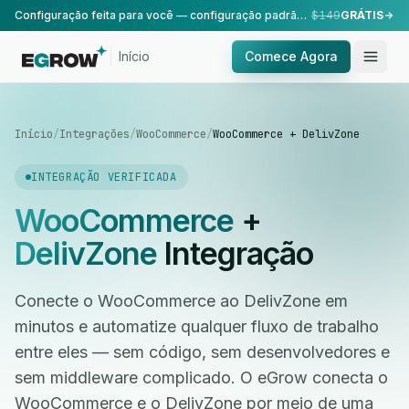
Configuração feita para você — configuração padrão, realizada pela nossa equipe.
$149
GRÁTIS
Início
Comece Agora
Início
/
Integrações
/
WooCommerce
/
WooCommerce + DelivZone
INTEGRAÇÃO VERIFICADA
WooCommerce
+
DelivZone
Integração
Conecte o WooCommerce ao DelivZone em
minutos e automatize qualquer fluxo de trabalho
entre eles — sem código, sem desenvolvedores e
sem middleware complicado. O eGrow conecta o
WooCommerce e o DelivZone por meio de uma