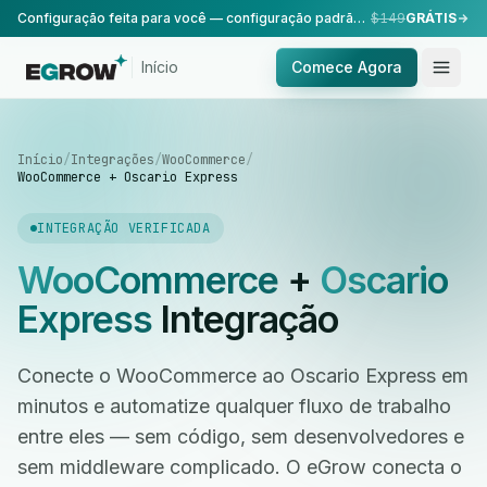
Configuração feita para você — configuração padrão, realizada pela nossa equipe.
$149
GRÁTIS
Início
Comece Agora
Início
/
Integrações
/
WooCommerce
/
WooCommerce + Oscario Express
INTEGRAÇÃO VERIFICADA
WooCommerce
+
Oscario
Express
Integração
Conecte o WooCommerce ao Oscario Express em
minutos e automatize qualquer fluxo de trabalho
entre eles — sem código, sem desenvolvedores e
sem middleware complicado. O eGrow conecta o