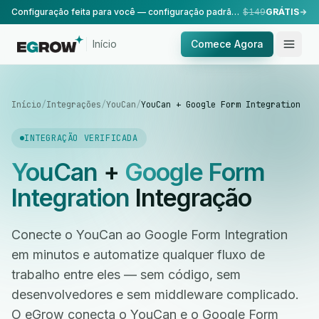
Configuração feita para você — configuração padrão, realizada pela nossa equipe.
$149
GRÁTIS
Início
Comece Agora
Início
/
Integrações
/
YouCan
/
YouCan + Google Form Integration
INTEGRAÇÃO VERIFICADA
YouCan
+
Google Form
Integration
Integração
Conecte o YouCan ao Google Form Integration
em minutos e automatize qualquer fluxo de
trabalho entre eles — sem código, sem
desenvolvedores e sem middleware complicado.
O eGrow conecta o YouCan e o Google Form