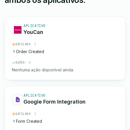
ambos os aplicativos.
APLICATIVO
YouCan
GATILHOS
· 1
Order Created
AÇÕES
· 0
Nenhuma ação disponível ainda.
APLICATIVO
Google Form Integration
GATILHOS
· 1
Form Created