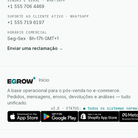
VENDAS E GERAL · WHATSAPP
+1 555 706 4469
SUPORTE AO CLIENTE ATIVO · WHATSAPP
+1 555 719 6197
HORÁRIO COMERCIAL
Seg–Sex · 8h–17h GMT+1
Enviar uma reclamação
→
Início
A base operacional para o pós-venda no e-commerce.
Pedidos, mensagens, envios, devoluções e análises — tudo
unificado.
v2.0 · STATUS:
● todos os sistemas norma
Agente de IA
Respostas instantâneas no