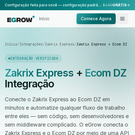
Configuração feita para você — configuração padrão, realizada pela nossa equipe.
$149
GRÁTIS
Início
Comece Agora
Início
/
Integrações
/
Zakrix Express
/
Zakrix Express + Ecom DZ
INTEGRAÇÃO VERIFICADA
Zakrix Express
+
Ecom DZ
Integração
Conecte o Zakrix Express ao Ecom DZ em
minutos e automatize qualquer fluxo de trabalho
entre eles — sem código, sem desenvolvedores e
sem middleware complicado. O eGrow conecta o
Zakrix Express e o Ecom DZ por meio de uma API