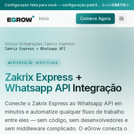
Configuração feita para você — configuração padrão, realizada pela nossa equipe.
$149
GRÁTIS
Início
Comece Agora
Início
/
Integrações
/
Zakrix Express
/
Zakrix Express + Whatsapp API
INTEGRAÇÃO VERIFICADA
Zakrix Express
+
Whatsapp API
Integração
Conecte o Zakrix Express ao Whatsapp API em
minutos e automatize qualquer fluxo de trabalho
entre eles — sem código, sem desenvolvedores e
sem middleware complicado. O eGrow conecta o