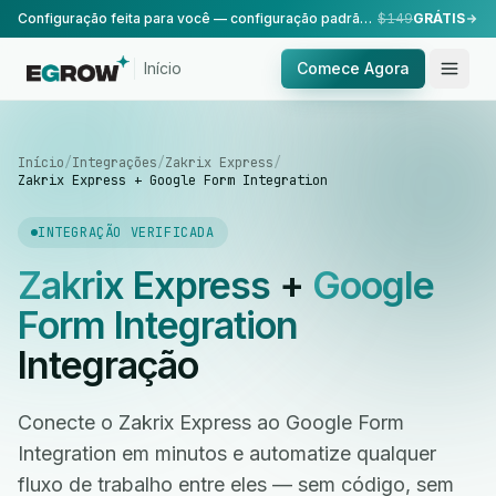
Configuração feita para você — configuração padrão, realizada pela nossa equipe.
$149
GRÁTIS
Início
Comece Agora
Início
/
Integrações
/
Zakrix Express
/
Zakrix Express + Google Form Integration
INTEGRAÇÃO VERIFICADA
Zakrix Express
+
Google
Form Integration
Integração
Conecte o Zakrix Express ao Google Form
Integration em minutos e automatize qualquer
fluxo de trabalho entre eles — sem código, sem