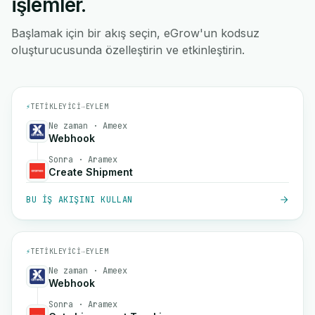
işlemler.
Başlamak için bir akış seçin, eGrow'un kodsuz
oluşturucusunda özelleştirin ve etkinleştirin.
⚡
TETIKLEYICI
→
EYLEM
Ne zaman · Ameex
Webhook
Sonra · Aramex
Create Shipment
BU IŞ AKIŞINI KULLAN
⚡
TETIKLEYICI
→
EYLEM
Ne zaman · Ameex
Webhook
Sonra · Aramex