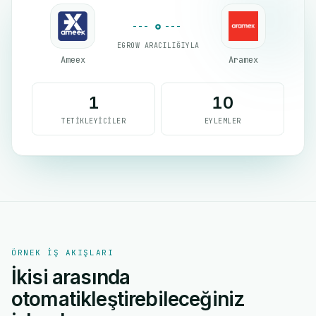
EGROW ARACILIĞIYLA
Ameex
Aramex
1
10
TETIKLEYICILER
EYLEMLER
ÖRNEK IŞ AKIŞLARI
İkisi arasında
otomatikleştirebileceğiniz