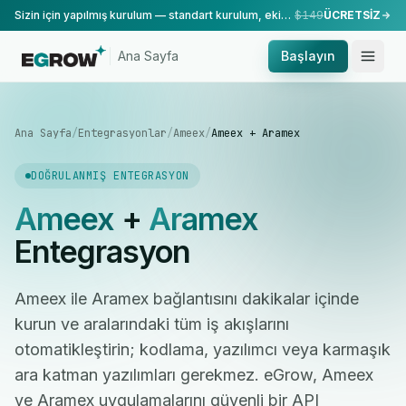
Sizin için yapılmış kurulum — standart kurulum, ekibimiz tarafından yapılır.
$149
ÜCRETSİZ
Ana Sayfa
Başlayın
Ana Sayfa
/
Entegrasyonlar
/
Ameex
/
Ameex + Aramex
DOĞRULANMIŞ ENTEGRASYON
Ameex
+
Aramex
Entegrasyon
Ameex ile Aramex bağlantısını dakikalar içinde
kurun ve aralarındaki tüm iş akışlarını
otomatikleştirin; kodlama, yazılımcı veya karmaşık
ara katman yazılımları gerekmez. eGrow, Ameex
ve Aramex uygulamalarını güvenli bir API