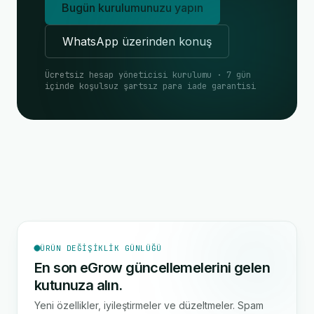
Bugün kurulumunuzu yapın
WhatsApp üzerinden konuş
Ücretsiz hesap yöneticisi kurulumu · 7 gün
içinde koşulsuz şartsız para iade garantisi
ÜRÜN DEĞIŞIKLIK GÜNLÜĞÜ
En son eGrow güncellemelerini gelen
kutunuza alın.
Yeni özellikler, iyileştirmeler ve düzeltmeler. Spam