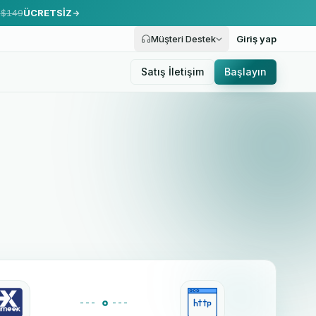
.
$149
ÜCRETSİZ
Müşteri Destek
Giriş yap
Satış İletişim
Başlayın