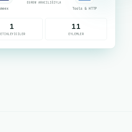
EGROW ARACILIĞIYLA
Ameex
Tools & HTTP
1
11
TETIKLEYICILER
EYLEMLER