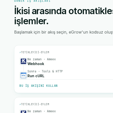
ÖRNEK IŞ AKIŞLARI
İkisi arasında otomatikle
işlemler.
Başlamak için bir akış seçin, eGrow'un kodsuz oluştu
⚡
TETIKLEYICI
→
EYLEM
Ne zaman · Ameex
Webhook
Sonra · Tools & HTTP
Run cURL
BU IŞ AKIŞINI KULLAN
⚡
TETIKLEYICI
→
EYLEM
Ne zaman · Ameex