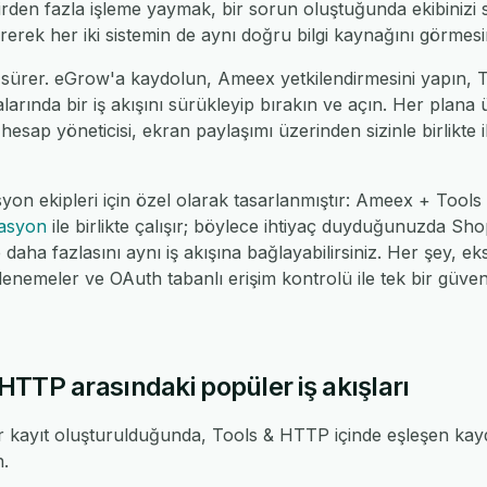
rden fazla işleme yaymak, bir sorun oluştuğunda ekibiniz
tirerek her iki sistemin de aynı doğru bilgi kaynağını görmesi
 sürer. eGrow'a kaydolun, Ameex yetkilendirmesini yapın,
alarında bir iş akışını sürükleyip bırakın ve açın. Her plana
 hesap yöneticisi, ekran paylaşımı üzerinden sizinle birlikte il
syon ekipleri için özel olarak tasarlanmıştır: Ameex + Too
rasyon
ile birlikte çalışır; böylece ihtiyaç duyduğunuzda 
ha fazlasını aynı iş akışına bağlayabilirsiniz. Her şey, eks
nemeler ve OAuth tabanlı erişim kontrolü ile tek bir güv
TTP arasındaki popüler iş akışları
 kayıt oluşturulduğunda, Tools & HTTP içinde eşleşen kayd
n.