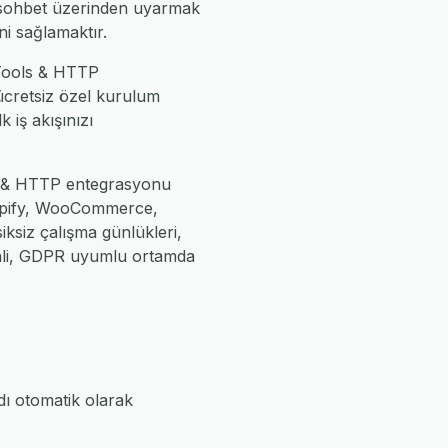
i sohbet üzerinden uyarmak
ni sağlamaktır.
 Tools & HTTP
 ücretsiz özel kurulum
k iş akışınızı
ls & HTTP entegrasyonu
Shopify, WooCommerce,
iksiz çalışma günlükleri,
enli, GDPR uyumlu ortamda
ı otomatik olarak