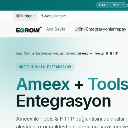
SINIRLI SÜRELI
Türkçe
Satış İletişim
Ana Sayfa
Ürün
Entegrasyonlar
Yapay 
Ana Sayfa
/
Entegrasyonlar
/
Ameex
/
Ameex + Tools & HTTP
DOĞRULANMIŞ ENTEGRASYON
Ameex
+
Tool
Entegrasyon
Ameex ile Tools & HTTP bağlantısını dakikalar i
akışlarını otomatikleştirin; kodlama, yazılımcı