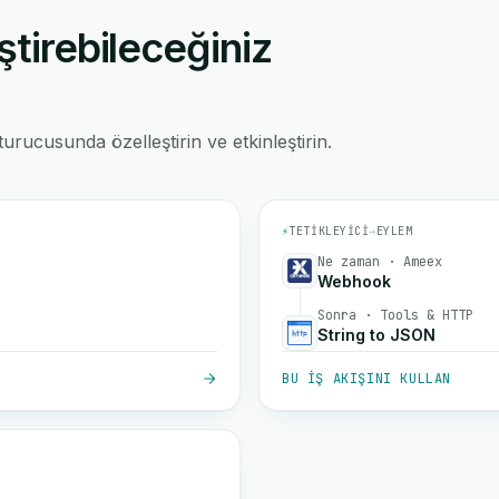
ştirebileceğiniz
rucusunda özelleştirin ve etkinleştirin.
⚡
TETIKLEYICI
→
EYLEM
Ne zaman · Ameex
Webhook
Sonra · Tools & HTTP
String to JSON
BU IŞ AKIŞINI KULLAN