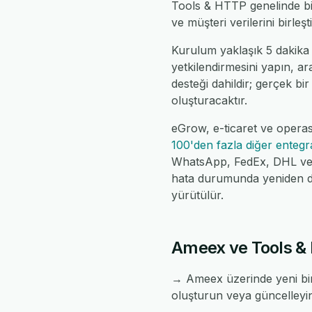
Tools & HTTP genelinde bi
ve müşteri verilerini birleş
Kurulum yaklaşık 5 dakika
yetkilendirmesini yapın, ar
desteği dahildir; gerçek bir
oluşturacaktır.
eGrow, e-ticaret ve opera
100'den fazla diğer enteg
WhatsApp, FedEx, DHL ve da
hata durumunda yeniden de
yürütülür.
Ameex ve Tools & H
→ Ameex üzerinde yeni bir
oluşturun veya güncelleyi