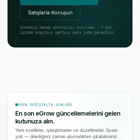
Satışlarla Konuşun
Ücretsiz hesap yöneticisi kurulumu · 7 gün
içinde koşulsuz şartsız para iade garantisi
ÜRÜN DEĞIŞIKLIK GÜNLÜĞÜ
En son eGrow güncellemelerini gelen
kutunuza alın.
Yeni özellikler, iyileştirmeler ve düzeltmeler. Spam
yok — dilediğiniz zaman abonelikten çıkabilirsiniz.