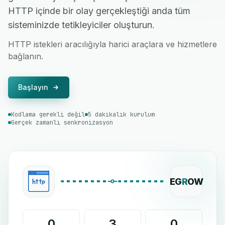
HTTP içinde bir olay gerçekleştiği anda tüm
sisteminizde tetikleyiciler oluşturun.
HTTP istekleri aracılığıyla harici araçlara ve hizmetlere
bağlanın.
Başlayın
Kodlama gerekli değil
5 dakikalık kurulum
Gerçek zamanlı senkronizasyon
EG
R
OW
0
3
0