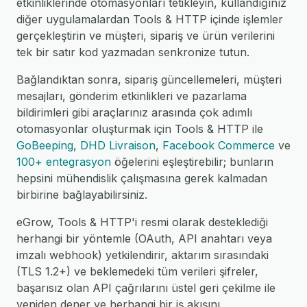
etkinliklerinde otomasyonları tetikleyin, kullandığınız
diğer uygulamalardan Tools & HTTP içinde işlemler
gerçekleştirin ve müşteri, sipariş ve ürün verilerini
tek bir satır kod yazmadan senkronize tutun.
Bağlandıktan sonra, sipariş güncellemeleri, müşteri
mesajları, gönderim etkinlikleri ve pazarlama
bildirimleri gibi araçlarınız arasında çok adımlı
otomasyonlar oluşturmak için Tools & HTTP ile
GoBeeping
,
DHD Livraison
,
Facebook Commerce
ve
100+ entegrasyon
öğelerini eşleştirebilir; bunların
hepsini mühendislik çalışmasına gerek kalmadan
birbirine bağlayabilirsiniz.
eGrow, Tools & HTTP'i resmi olarak desteklediği
herhangi bir yöntemle (OAuth, API anahtarı veya
imzalı webhook) yetkilendirir, aktarım sırasındaki
(TLS 1.2+) ve beklemedeki tüm verileri şifreler,
başarısız olan API çağrılarını üstel geri çekilme ile
yeniden dener ve herhangi bir iş akışını