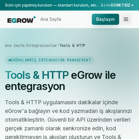
Sizin için yapılmış kurulum — standart kurulum, ekibimiz tarafından yapılır.
$149
ÜCRETSİZ
Ana Sayfa
Başlayın
Ana Sayfa
/
Entegrasyonlar
/
Tools & HTTP
DOĞRULANMIŞ ENTEGRASYON
·
MANAGEMENT
Tools & HTTP
eGrow ile
entegrasyon
Tools & HTTP uygulamasını dakikalar içinde
eGrow'a bağlayın ve kod yazmadan iş akışlarınızı
otomatikleştirin. Güvenli bir API üzerinden verileri
gerçek zamanlı olarak senkronize edin, kod
gerektirmeyen iş akışları oluşturun ve Tools &