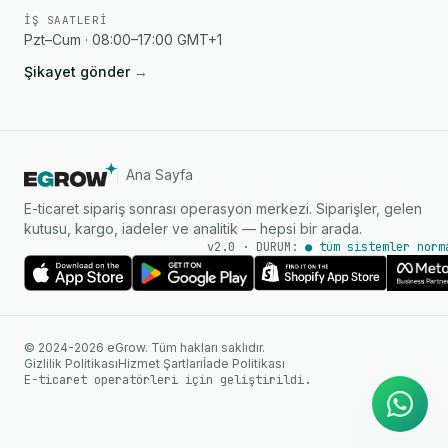
İŞ SAATLERI
Pzt–Cum · 08:00–17:00 GMT+1
Şikayet gönder
→
Ana Sayfa
E-ticaret sipariş sonrası operasyon merkezi. Siparişler, gelen
kutusu, kargo, iadeler ve analitik — hepsi bir arada.
v2.0 · DURUM:
● tüm sistemler norm
AI Ajanı
WhatsApp üzerinden anında
© 2024-2026 eGrow. Tüm hakları saklıdır.
yanıtlar
Gizlilik Politikası
Hizmet Şartları
İade Politikası
E-ticaret operatörleri için geliştirildi.