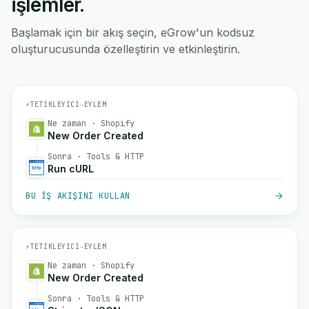
işlemler.
Başlamak için bir akış seçin, eGrow'un kodsuz
oluşturucusunda özelleştirin ve etkinleştirin.
⚡
TETIKLEYICI
→
EYLEM
Ne zaman · Shopify
New Order Created
Sonra · Tools & HTTP
Run cURL
BU IŞ AKIŞINI KULLAN
⚡
TETIKLEYICI
→
EYLEM
Ne zaman · Shopify
New Order Created
Sonra · Tools & HTTP