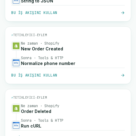
String to JSON
BU IŞ AKIŞINI KULLAN
⚡
TETIKLEYICI
→
EYLEM
Ne zaman · Shopify
New Order Created
Sonra · Tools & HTTP
Normalize phone number
BU IŞ AKIŞINI KULLAN
⚡
TETIKLEYICI
→
EYLEM
Ne zaman · Shopify
Order Deleted
Sonra · Tools & HTTP
Run cURL