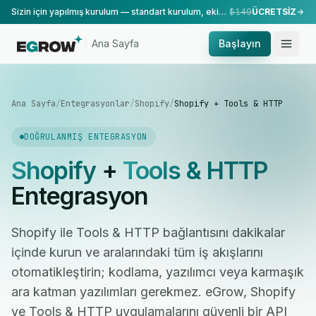
Sizin için yapılmış kurulum — standart kurulum, ekibimiz tarafından yapılır.
$149
ÜCRETSİZ
Ana Sayfa
Başlayın
Ana Sayfa
/
Entegrasyonlar
/
Shopify
/
Shopify + Tools & HTTP
DOĞRULANMIŞ ENTEGRASYON
Shopify
+
Tools & HTTP
Entegrasyon
Shopify ile Tools & HTTP bağlantısını dakikalar
içinde kurun ve aralarındaki tüm iş akışlarını
otomatikleştirin; kodlama, yazılımcı veya karmaşık
ara katman yazılımları gerekmez. eGrow, Shopify
ve Tools & HTTP uygulamalarını güvenli bir API