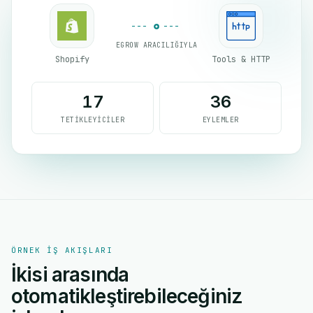
EGROW ARACILIĞIYLA
Shopify
Tools & HTTP
17
36
TETIKLEYICILER
EYLEMLER
ÖRNEK IŞ AKIŞLARI
İkisi arasında
otomatikleştirebileceğiniz