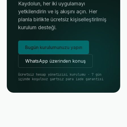
Kaydolun, her iki uygulamayı
yetkilendirin ve iş akışını açın. Her
planla birlikte ücretsiz kişiselleştirilmiş
kurulum desteği.
Bugün kurulumunuzu yapın
WhatsApp üzerinden konuş
Ücretsiz hesap yöneticisi kurulumu · 7 gün
içinde koşulsuz şartsız para iade garantisi