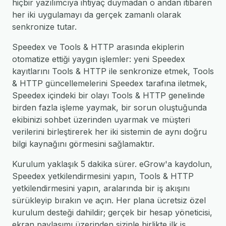
hiçbir yazılımcıya ihtiyaç duymadan o andan itibaren
her iki uygulamayı da gerçek zamanlı olarak
senkronize tutar.
Speedex ve Tools & HTTP arasında ekiplerin
otomatize ettiği yaygın işlemler: yeni Speedex
kayıtlarını Tools & HTTP ile senkronize etmek, Tools
& HTTP güncellemelerini Speedex tarafına iletmek,
Speedex içindeki bir olayı Tools & HTTP genelinde
birden fazla işleme yaymak, bir sorun oluştuğunda
ekibinizi sohbet üzerinden uyarmak ve müşteri
verilerini birleştirerek her iki sistemin de aynı doğru
bilgi kaynağını görmesini sağlamaktır.
Kurulum yaklaşık 5 dakika sürer. eGrow'a kaydolun,
Speedex yetkilendirmesini yapın, Tools & HTTP
yetkilendirmesini yapın, aralarında bir iş akışını
sürükleyip bırakın ve açın. Her plana ücretsiz özel
kurulum desteği dahildir; gerçek bir hesap yöneticisi,
ekran paylaşımı üzerinden sizinle birlikte ilk iş