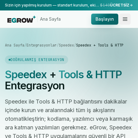
Sizin için yapılmış kurulum — standart kurulum, ekibimiz tarafından yapılır.
$149
ÜCRETSİZ
Ana Sayfa
Başlayın
Ana Sayfa
/
Entegrasyonlar
/
Speedex
/
Speedex + Tools & HTTP
DOĞRULANMIŞ ENTEGRASYON
Speedex
+
Tools & HTTP
Entegrasyon
Speedex ile Tools & HTTP bağlantısını dakikalar
içinde kurun ve aralarındaki tüm iş akışlarını
otomatikleştirin; kodlama, yazılımcı veya karmaşık
ara katman yazılımları gerekmez. eGrow, Speedex
ve Tools & HTTP uygulamalarını güvenli bir API