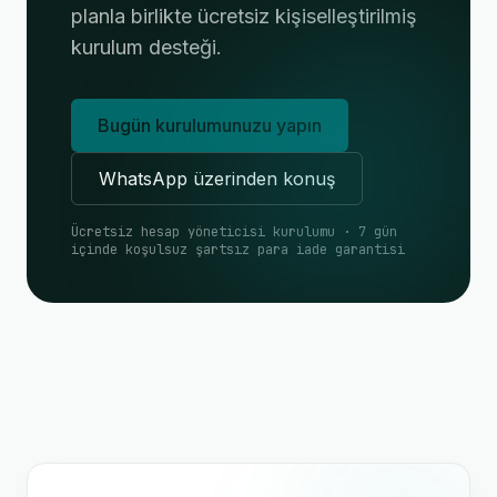
planla birlikte ücretsiz kişiselleştirilmiş
kurulum desteği.
Bugün kurulumunuzu yapın
WhatsApp üzerinden konuş
Ücretsiz hesap yöneticisi kurulumu · 7 gün
içinde koşulsuz şartsız para iade garantisi