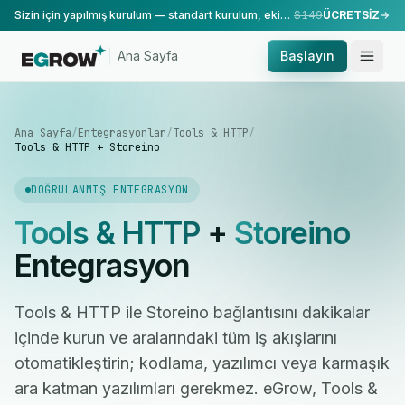
Sizin için yapılmış kurulum — standart kurulum, ekibimiz tarafından yapılır.
$149
ÜCRETSİZ
Ana Sayfa
Başlayın
Ana Sayfa
/
Entegrasyonlar
/
Tools & HTTP
/
Tools & HTTP + Storeino
DOĞRULANMIŞ ENTEGRASYON
Tools & HTTP
+
Storeino
Entegrasyon
Tools & HTTP ile Storeino bağlantısını dakikalar
içinde kurun ve aralarındaki tüm iş akışlarını
otomatikleştirin; kodlama, yazılımcı veya karmaşık
ara katman yazılımları gerekmez. eGrow, Tools &