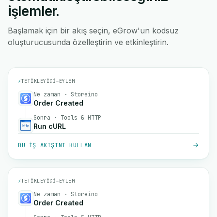
işlemler.
Başlamak için bir akış seçin, eGrow'un kodsuz
oluşturucusunda özelleştirin ve etkinleştirin.
⚡
TETIKLEYICI
→
EYLEM
Ne zaman · Storeino
Order Created
Sonra · Tools & HTTP
Run cURL
BU IŞ AKIŞINI KULLAN
⚡
TETIKLEYICI
→
EYLEM
Ne zaman · Storeino
Order Created