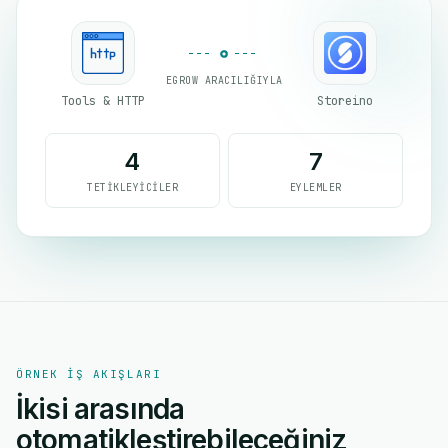
EGROW ARACILIĞIYLA
Tools & HTTP
Storeino
4
7
TETIKLEYICILER
EYLEMLER
ÖRNEK IŞ AKIŞLARI
İkisi arasında
otomatikleştirebileceğiniz