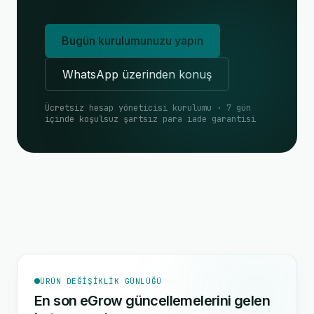
Bugün kurulumunuzu yapın
WhatsApp üzerinden konuş
Ücretsiz hesap yöneticisi kurulumu · 7 gün
içinde koşulsuz şartsız para iade garantisi
ÜRÜN DEĞIŞIKLIK GÜNLÜĞÜ
En son eGrow güncellemelerini gelen