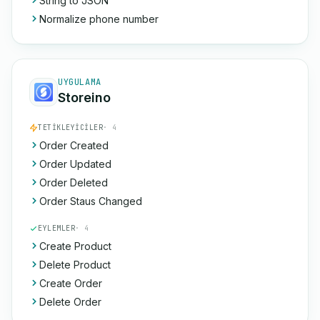
String to JSON
Normalize phone number
UYGULAMA
Storeino
TETIKLEYICILER
· 4
Order Created
Order Updated
Order Deleted
Order Staus Changed
EYLEMLER
· 4
Create Product
Delete Product
Create Order
Delete Order