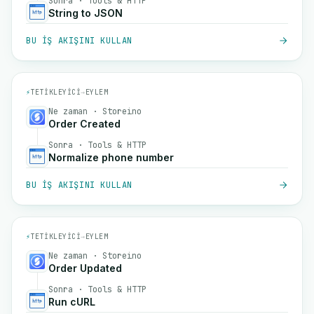
Sonra · Tools & HTTP
String to JSON
BU IŞ AKIŞINI KULLAN
⚡
TETIKLEYICI
→
EYLEM
Ne zaman · Storeino
Order Created
Sonra · Tools & HTTP
Normalize phone number
BU IŞ AKIŞINI KULLAN
⚡
TETIKLEYICI
→
EYLEM
Ne zaman · Storeino
Order Updated
Sonra · Tools & HTTP
Run cURL